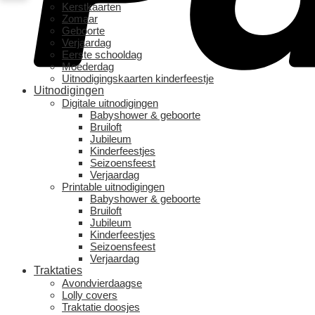
Kerstkaarten
Zomaar
Geboorte
Verjaardag
Eerste schooldag
Moederdag
Uitnodigingskaarten kinderfeestje
Uitnodigingen
Digitale uitnodigingen
Babyshower & geboorte
Bruiloft
Jubileum
Kinderfeestjes
Seizoensfeest
Verjaardag
Printable uitnodigingen
Babyshower & geboorte
Bruiloft
Jubileum
Kinderfeestjes
Seizoensfeest
Verjaardag
Traktaties
Avondvierdaagse
Lolly covers
Traktatie doosjes