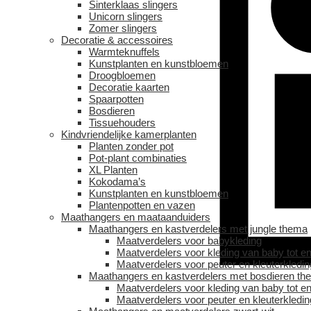
Sinterklaas slingers
Unicorn slingers
Zomer slingers
Decoratie & accessoires
Warmteknuffels
Kunstplanten en kunstbloemen
Droogbloemen
Decoratie kaarten
Spaarpotten
Bosdieren
Tissuehouders
Kindvriendelijke kamerplanten
Planten zonder pot
Pot-plant combinaties
XL Planten
Kokodama’s
Kunstplanten en kunstbloemen
Plantenpotten en vazen
Maathangers en maataanduiders
Maathangers en kastverdelers met jungle thema
Maatverdelers voor babykleding
Maatverdelers voor kleding van baby tot en
Maatverdelers voor peuter en kleuterkledin
Maathangers en kastverdelers met bosdieren th
Maatverdelers voor kleding van baby tot en
Maatverdelers voor peuter en kleuterkledin