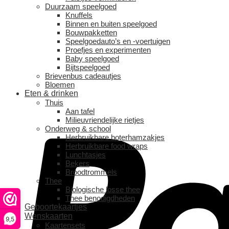
Duurzaam speelgoed
Knuffels
Binnen en buiten speelgoed
Bouwpakketten
Speelgoedauto’s en -voertuigen
Proefjes en experimenten
Baby speelgoed
Bijtspeelgoed
Brievenbus cadeautjes
Bloemen
Eten & drinken
Thuis
Aan tafel
Milieuvriendelijke rietjes
Onderweg & school
Herbruikbare boterhamzakjes
Herbruikbare food wraps
Lunchtasjes
Bekers
Broodtrommels
Thee
Biologische losse thee
Thee benodigdheden
Geboortekaartjes
Wenskaarten
9,5
Kaartensets