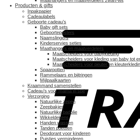
Maathangers en maatverdelers zwart-wit
Producten & gifts
Inpakpapier
Cadeaulabels
Geboorte cadeau’s
Baby gift sets
Geboorteposters
Naamslingers
Kinderservies setjes
Maathangers en maatverdelers
Maatscheiders voor babykleding
Maatscheiders voor kleding van baby tot e
Maatscheiders voor peuter en kleuterkledi
Spaarpotten
Rammelaars en bijtringen
Mijlpaalkaarten
Kraammand samenstellen
Cadeau’s voor mama in spé
Verzorging
Natuurlijke zepen
Zeepbakjes
Natuurlijke badolie
Wikkeldekens
Handen wassen
Tanden poetsen
Deodorant voor kinderen
Puistjes verminderen