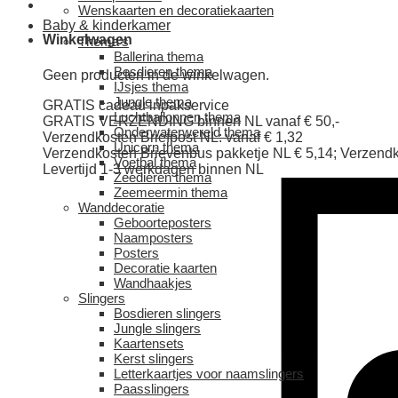
Wenskaarten en decoratiekaarten
Baby & kinderkamer
Winkelwagen
Thema’s
Ballerina thema
Bosdieren thema
Geen producten in de winkelwagen.
IJsjes thema
Jungle thema
GRATIS cadeau inpakservice
Luchtballonnen thema
GRATIS VERZENDING binnen NL vanaf € 50,-
Onderwaterwereld thema
Verzendkosten Briefpost NL: vanaf € 1,32
Unicorn thema
Verzendkosten Brievenbus pakketje NL € 5,14; Verzendk
Voetbal thema
Levertijd 1-3 werkdagen binnen NL
Zeedieren thema
Zeemeermin thema
Wanddecoratie
Geboorteposters
Naamposters
Posters
Decoratie kaarten
Wandhaakjes
Slingers
Bosdieren slingers
Jungle slingers
Kaartensets
Kerst slingers
Letterkaartjes voor naamslingers
Paasslingers