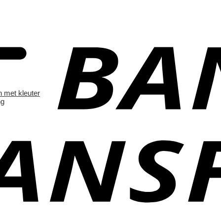
n met kleuter
ng