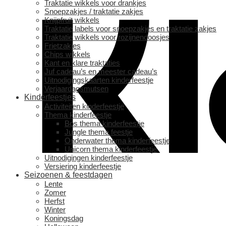
Traktatie wikkels voor drankjes
Snoepzakjes / traktatie zakjes
Knijpfruit wikkels
Traktatie labels voor snoepzakjes en traktatie zakjes
Traktatie wikkels voor rozijnendoosjes
Frietzakjes
Chips wikkels
Kant en klare traktaties
Juf cadeau’s en meester cadeau’s
Uitnodigingskaarten kinderfeestje
Verjaardagsmutsen
Kinderfeestjes
Activiteiten kinderfeestje
Thema kinderfeestje
Bos thema kinderfeestje
Jungle thema feestje
Onderwater thema kinderfeestje
Unicorn thema kinderfeestje
Uitnodigingen kinderfeestje
Versiering kinderfeestje
Seizoenen & feestdagen
Lente
Zomer
Herfst
Winter
Koningsdag