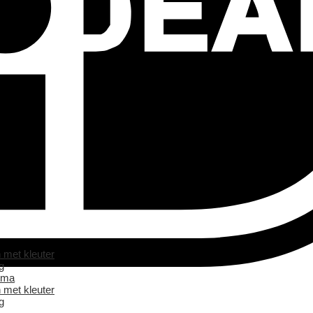
 met kleuter
g
ema
 met kleuter
g