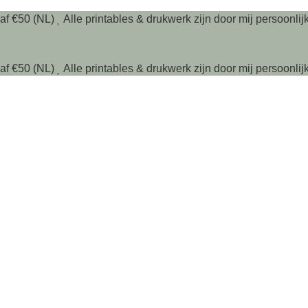
af €50 (NL)
Alle printables & drukwerk zijn door mij persoonlijk
af €50 (NL)
Alle printables & drukwerk zijn door mij persoonlijk