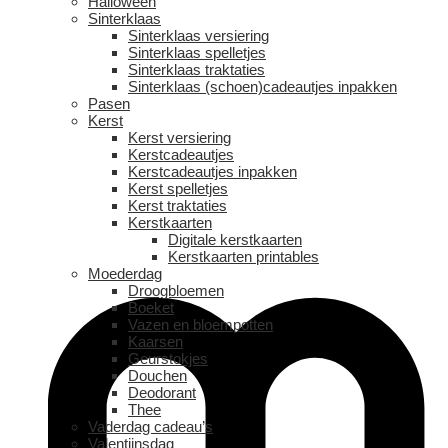
Halloween
Sinterklaas
Sinterklaas versiering
Sinterklaas spelletjes
Sinterklaas traktaties
Sinterklaas (schoen)cadeautjes inpakken
Pasen
Kerst
Kerst versiering
Kerstcadeautjes
Kerstcadeautjes inpakken
Kerst spelletjes
Kerst traktaties
Kerstkaarten
Digitale kerstkaarten
Kerstkaarten printables
Moederdag
Droogbloemen
Boeket
Vazen en bloempotten
Kaarsen
Geurstokjes
Douchen
Deodorant
Thee
Vaderdag cadeau’s
Valentijnsdag