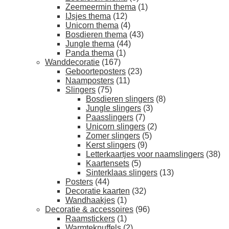
Zeemeermin thema
(1)
IJsjes thema
(12)
Unicorn thema
(4)
Bosdieren thema
(43)
Jungle thema
(44)
Panda thema
(1)
Wanddecoratie
(167)
Geboorteposters
(23)
Naamposters
(11)
Slingers
(75)
Bosdieren slingers
(8)
Jungle slingers
(3)
Paasslingers
(7)
Unicorn slingers
(2)
Zomer slingers
(5)
Kerst slingers
(9)
Letterkaartjes voor naamslingers
(38)
Kaartensets
(5)
Sinterklaas slingers
(13)
Posters
(44)
Decoratie kaarten
(32)
Wandhaakjes
(1)
Decoratie & accessoires
(96)
Raamstickers
(1)
Warmteknuffels
(2)