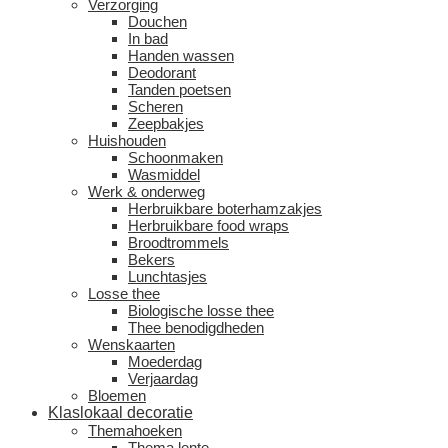
Verzorging
Douchen
In bad
Handen wassen
Deodorant
Tanden poetsen
Scheren
Zeepbakjes
Huishouden
Schoonmaken
Wasmiddel
Werk & onderweg
Herbruikbare boterhamzakjes
Herbruikbare food wraps
Broodtrommels
Bekers
Lunchtasjes
Losse thee
Biologische losse thee
Thee benodigdheden
Wenskaarten
Moederdag
Verjaardag
Bloemen
Klaslokaal decoratie
Themahoeken
Thema lente