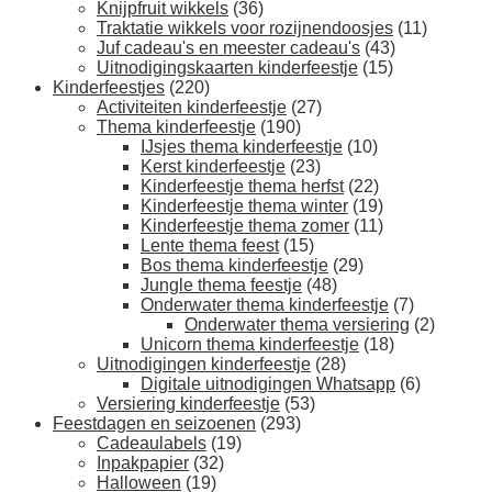
Knijpfruit wikkels
(36)
Traktatie wikkels voor rozijnendoosjes
(11)
Juf cadeau's en meester cadeau's
(43)
Uitnodigingskaarten kinderfeestje
(15)
Kinderfeestjes
(220)
Activiteiten kinderfeestje
(27)
Thema kinderfeestje
(190)
IJsjes thema kinderfeestje
(10)
Kerst kinderfeestje
(23)
Kinderfeestje thema herfst
(22)
Kinderfeestje thema winter
(19)
Kinderfeestje thema zomer
(11)
Lente thema feest
(15)
Bos thema kinderfeestje
(29)
Jungle thema feestje
(48)
Onderwater thema kinderfeestje
(7)
Onderwater thema versiering
(2)
Unicorn thema kinderfeestje
(18)
Uitnodigingen kinderfeestje
(28)
Digitale uitnodigingen Whatsapp
(6)
Versiering kinderfeestje
(53)
Feestdagen en seizoenen
(293)
Cadeaulabels
(19)
Inpakpapier
(32)
Halloween
(19)