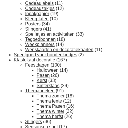
Cadeaulabels
(11)
Cadeauzakjes
(12)
Inpakpapier
(19)
Kleurplaten
(10)
Posters
(34)
Slingers
(41)
Spelletjes en activiteiten
(33)
Tegoedbonnen
(18)
Weekplanners
(14)
Wenskaarten en decoratiekaarten
(11)
Speelgoed voor hondenkindjes
(2)
Klaslokaal decoratie
(167)
Feestdagen
(100)
Halloween
(14)
Pasen
(26)
Kerst
(33)
Sinterklaas
(29)
Themahoeken
(91)
Thema zomer
(18)
Thema lente
(12)
Thema Pasen
(16)
Thema winter
(32)
Thema herfst
(26)
Slingers
(36)
Sensorisch spel
(17)