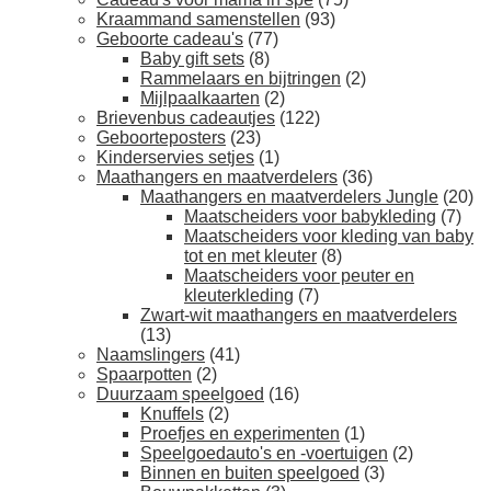
Kraammand samenstellen
(93)
Geboorte cadeau's
(77)
Baby gift sets
(8)
Rammelaars en bijtringen
(2)
Mijlpaalkaarten
(2)
Brievenbus cadeautjes
(122)
Geboorteposters
(23)
Kinderservies setjes
(1)
Maathangers en maatverdelers
(36)
Maathangers en maatverdelers Jungle
(20)
Maatscheiders voor babykleding
(7)
Maatscheiders voor kleding van baby
tot en met kleuter
(8)
Maatscheiders voor peuter en
kleuterkleding
(7)
Zwart-wit maathangers en maatverdelers
(13)
Naamslingers
(41)
Spaarpotten
(2)
Duurzaam speelgoed
(16)
Knuffels
(2)
Proefjes en experimenten
(1)
Speelgoedauto's en -voertuigen
(2)
Binnen en buiten speelgoed
(3)