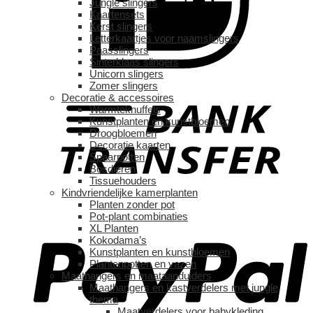
Jungle slingers
Kaartensets
Kerst slingers
Letterkaartjes voor naamslingers
Paasslingers
Sinterklaas slingers
Unicorn slingers
Zomer slingers
Decoratie & accessoires
Warmteknuffels
Kunstplanten en kunstbloemen
Droogbloemen
Decoratie kaarten
Spaarpotten
Bosdieren
Tissuehouders
Kindvriendelijke kamerplanten
Planten zonder pot
Pot-plant combinaties
XL Planten
Kokodama’s
Kunstplanten en kunstbloemen
Plantenpotten en vazen
Maathangers en maataanduiders
Maathangers en kastverdelers met jungle
thema
Maatverdelers voor babykleding