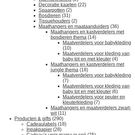
Decoratie kaarten
(22)
Spaarpotten
(2)
Bosdieren
(31)
Tissuehouders
(2)
Maathangers en maataanduiders
(36)
Maathangers en kastverdelers met
bosdieren thema
(14)
Maatverdelers voor babykleding
(10)
Maatverdelers voor kleding van
baby tot en met kleuter
(4)
Maathangers en kastverdelers met
jungle thema
(18)
Maatverdelers voor babykleding
(7)
Maatverdelers voor kleding van
baby tot en met kleuter
(6)
Maatverdelers voor peuter en
kleuterkleding
(7)
Maathangers en maatverdelers zwart-
wit
(11)
Producten & gifts
(290)
Cadeaulabels
(18)
Inpakpapier
(28)
Cadeau's voor mama in spé
(75)