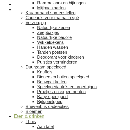
Rammelaars en bijtringen
Mijlpaalkaarten
Kraammand samenstellen
Cadeau’s voor mama in spé
Verzorging
Natuurlijke zepen
Zeepbakjes
Natuurlijke badolie
Wikkeldekens
Handen wassen
Tanden poetsen
Deodorant voor kinderen
Puistjes verminderen
Duurzaam speelgoed
Knuffels
Binnen en buiten speelgoed
Bouwpakketten
Speelgoedauto’s en -voertuigen
Proefjes en experimenten
Baby speelgoed
Bijtspeelgoed
Brievenbus cadeautjes
Bloemen
Eten & drinken
Thuis
Aan tafel