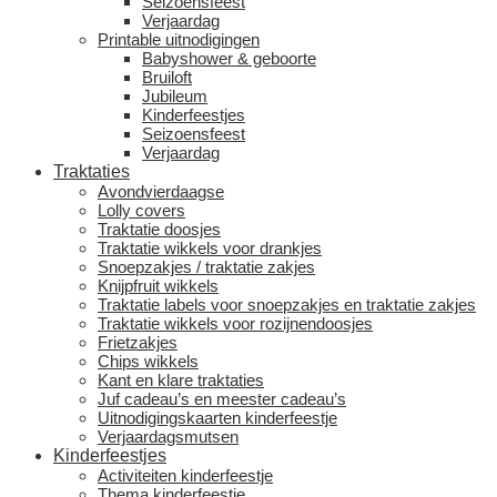
Seizoensfeest
Verjaardag
Printable uitnodigingen
Babyshower & geboorte
Bruiloft
Jubileum
Kinderfeestjes
Seizoensfeest
Verjaardag
Traktaties
Avondvierdaagse
Lolly covers
Traktatie doosjes
Traktatie wikkels voor drankjes
Snoepzakjes / traktatie zakjes
Knijpfruit wikkels
Traktatie labels voor snoepzakjes en traktatie zakjes
Traktatie wikkels voor rozijnendoosjes
Frietzakjes
Chips wikkels
Kant en klare traktaties
Juf cadeau’s en meester cadeau’s
Uitnodigingskaarten kinderfeestje
Verjaardagsmutsen
Kinderfeestjes
Activiteiten kinderfeestje
Thema kinderfeestje