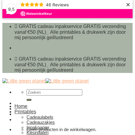
×
46
Reviews
9,5
Ga
naar
GRATIS cadeau inpakservice
GRATIS verzending
inhoud
vanaf €50 (NL)
Alle printables & drukwerk zijn door
mij persoonlijk geïllustreerd
GRATIS cadeau inpakservice
GRATIS verzending
vanaf €50 (NL)
Alle printables & drukwerk zijn door
mij persoonlijk geïllustreerd
Zoeken
naar:
Home
Printables
Cadeaulabels
Cadeauzakjes
Inpakpapier
Geen producten in de winkelwagen.
Kleurplaten