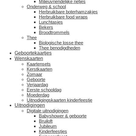
Milieuvriendelijke rietjes
Onderweg & school
Herbruikbare boterhamzakjes
Herbruikbare food wraps
Lunchtasjes
Bekers
Broodtrommels
Thee
Biologische losse thee
Thee benodigdheden
Geboortekaartjes
Wenskaarten
Kaartensets
Kerstkaarten
Zomaar
Geboorte
Verjaardag
Eerste schooldag
Moederdag
Uitnodigingskaarten kinderfeestje
Uitnodigingen
Digitale uitnodigingen
Babyshower & geboorte
Bruiloft
Jubileum
Kinderfeestjes