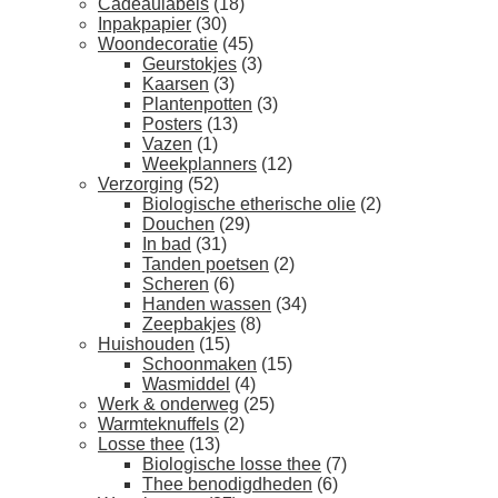
Cadeaulabels
(18)
Inpakpapier
(30)
Woondecoratie
(45)
Geurstokjes
(3)
Kaarsen
(3)
Plantenpotten
(3)
Posters
(13)
Vazen
(1)
Weekplanners
(12)
Verzorging
(52)
Biologische etherische olie
(2)
Douchen
(29)
In bad
(31)
Tanden poetsen
(2)
Scheren
(6)
Handen wassen
(34)
Zeepbakjes
(8)
Huishouden
(15)
Schoonmaken
(15)
Wasmiddel
(4)
Werk & onderweg
(25)
Warmteknuffels
(2)
Losse thee
(13)
Biologische losse thee
(7)
Thee benodigdheden
(6)