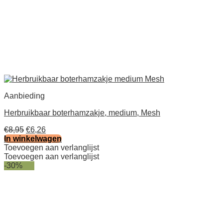
Aanbieding
Herbruikbaar boterhamzakje, medium, Mesh
Oorspronkelijke
Huidige
€
8,95
€
6,26
prijs
prijs
In winkelwagen
was:
is:
Toevoegen aan verlanglijst
€8,95.
€6,26.
Toevoegen aan verlanglijst
-30%