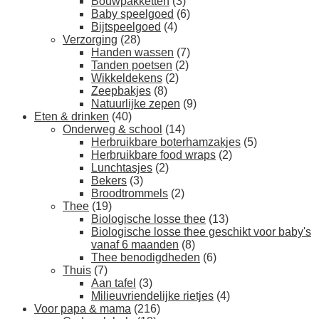
Bouwpakketten
(3)
Baby speelgoed
(6)
Bijtspeelgoed
(4)
Verzorging
(28)
Handen wassen
(7)
Tanden poetsen
(2)
Wikkeldekens
(2)
Zeepbakjes
(8)
Natuurlijke zepen
(9)
Eten & drinken
(40)
Onderweg & school
(14)
Herbruikbare boterhamzakjes
(5)
Herbruikbare food wraps
(2)
Lunchtasjes
(2)
Bekers
(3)
Broodtrommels
(2)
Thee
(19)
Biologische losse thee
(13)
Biologische losse thee geschikt voor baby's
vanaf 6 maanden
(8)
Thee benodigdheden
(6)
Thuis
(7)
Aan tafel
(3)
Milieuvriendelijke rietjes
(4)
Voor papa & mama
(216)