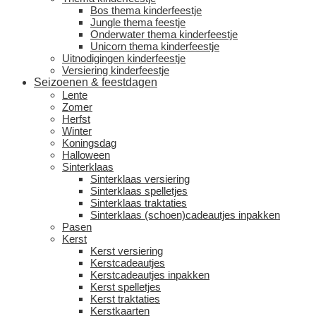
Bos thema kinderfeestje
Jungle thema feestje
Onderwater thema kinderfeestje
Unicorn thema kinderfeestje
Uitnodigingen kinderfeestje
Versiering kinderfeestje
Seizoenen & feestdagen
Lente
Zomer
Herfst
Winter
Koningsdag
Halloween
Sinterklaas
Sinterklaas versiering
Sinterklaas spelletjes
Sinterklaas traktaties
Sinterklaas (schoen)cadeautjes inpakken
Pasen
Kerst
Kerst versiering
Kerstcadeautjes
Kerstcadeautjes inpakken
Kerst spelletjes
Kerst traktaties
Kerstkaarten