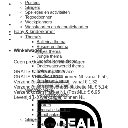
Posters
Slingers
Spelletjes en activiteiten
Tegoedbonnen
Weekplanners
Wenskaarten en decoratiekaarten
Baby & kinderkamer
Thema’s
Ballerina thema
Bosdieren thema
Winkelwagen
IJsjes thema
Jungle thema
Luchtballonnen thema
Geen producten in de winkelwagen.
Onderwaterwereld thema
Unicorn thema
GRATIS cadeau inpakservice
Voetbal thema
GRATIS VERZENDING binnen NL vanaf € 50,-
Zeedieren thema
Verzendkosten Briefpost NL: vanaf € 1,32
Zeemeermin thema
Verzendkosten Brievenbus pakketje NL € 5,14;
Wanddecoratie
Verzendkosten Pakket NL (PostNL): € 6,95
Geboorteposters
Levertijd 1-3 werkdagen binnen NL
Naamposters
Posters
Decoratie kaarten
Wandhaakjes
Slingers
Bosdieren slingers