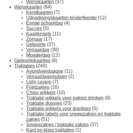
Wenskaarten
(37)
Wenskaarten
(84)
Kerstkaarten
(7)
Uitnodigingskaarten kinderfeestje
(12)
Eerste schooldag
(4)
Succes
(5)
Kaartensets
(11)
Zomaar
(17)
Geboorte
(37)
Verjaardag
(30)
Moederdag
(12)
Geboortekaartjes
(6)
Traktaties
(240)
Avondvierdaagse
(11)
Verjaardagsmutsen
(2)
Lolly covers
(7)
Frietzakjes
(16)
Chips wikkels
(10)
Traktatie wikkels voor pakjes drinken
(8)
Traktatie doosjes
(23)
Traktatie wikkels voor drankjes
(5)
Traktatie labels voor snoepzakjes en traktatie
zakjes
(51)
Snoepzakjes / traktatie zakjes
(37)
Kant en klare traktaties
(1)