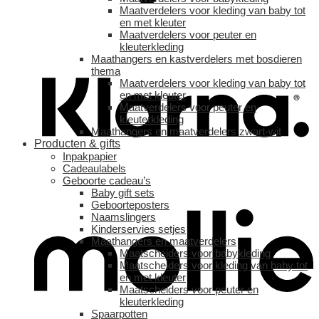
Maatverdelers voor kleding van baby tot
en met kleuter
Maatverdelers voor peuter en
kleuterkleding
Maathangers en kastverdelers met bosdieren
thema
Maatverdelers voor kleding van baby tot
en met kleuter
Maatverdelers voor peuter en
kleuterkleding
Maathangers en maatverdelers zwart-wit
Producten & gifts
Inpakpapier
Cadeaulabels
Geboorte cadeau’s
Baby gift sets
Geboorteposters
Naamslingers
Kinderservies setjes
Maathangers en maatverdelers
Maatscheiders voor babykleding
Maatscheiders voor kleding van baby tot
en met kleuter
Maatscheiders voor peuter en
kleuterkleding
Spaarpotten