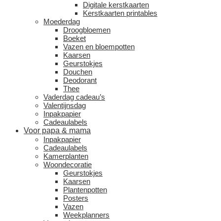
Digitale kerstkaarten
Kerstkaarten printables
Moederdag
Droogbloemen
Boeket
Vazen en bloempotten
Kaarsen
Geurstokjes
Douchen
Deodorant
Thee
Vaderdag cadeau’s
Valentijnsdag
Inpakpapier
Cadeaulabels
Voor papa & mama
Inpakpapier
Cadeaulabels
Kamerplanten
Woondecoratie
Geurstokjes
Kaarsen
Plantenpotten
Posters
Vazen
Weekplanners