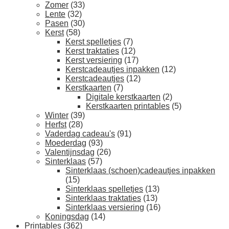
Zomer
(33)
Lente
(32)
Pasen
(30)
Kerst
(58)
Kerst spelletjes
(7)
Kerst traktaties
(12)
Kerst versiering
(17)
Kerstcadeautjes inpakken
(12)
Kerstcadeautjes
(12)
Kerstkaarten
(7)
Digitale kerstkaarten
(2)
Kerstkaarten printables
(5)
Winter
(39)
Herfst
(28)
Vaderdag cadeau's
(91)
Moederdag
(93)
Valentijnsdag
(26)
Sinterklaas
(57)
Sinterklaas (schoen)cadeautjes inpakken
(15)
Sinterklaas spelletjes
(13)
Sinterklaas traktaties
(13)
Sinterklaas versiering
(16)
Koningsdag
(14)
Printables
(362)