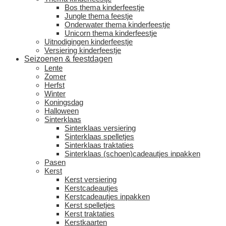
Bos thema kinderfeestje
Jungle thema feestje
Onderwater thema kinderfeestje
Unicorn thema kinderfeestje
Uitnodigingen kinderfeestje
Versiering kinderfeestje
Seizoenen & feestdagen
Lente
Zomer
Herfst
Winter
Koningsdag
Halloween
Sinterklaas
Sinterklaas versiering
Sinterklaas spelletjes
Sinterklaas traktaties
Sinterklaas (schoen)cadeautjes inpakken
Pasen
Kerst
Kerst versiering
Kerstcadeautjes
Kerstcadeautjes inpakken
Kerst spelletjes
Kerst traktaties
Kerstkaarten