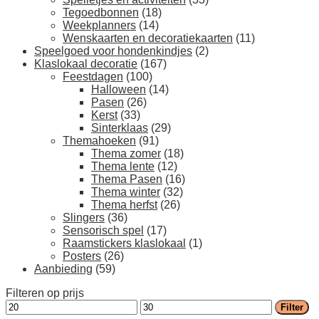
Tegoedbonnen
(18)
Weekplanners
(14)
Wenskaarten en decoratiekaarten
(11)
Speelgoed voor hondenkindjes
(2)
Klaslokaal decoratie
(167)
Feestdagen
(100)
Halloween
(14)
Pasen
(26)
Kerst
(33)
Sinterklaas
(29)
Themahoeken
(91)
Thema zomer
(18)
Thema lente
(12)
Thema Pasen
(16)
Thema winter
(32)
Thema herfst
(26)
Slingers
(36)
Sensorisch spel
(17)
Raamstickers klaslokaal
(1)
Posters
(26)
Aanbieding
(59)
Filteren op prijs
Min.
Max.
Filter
prijs
prijs