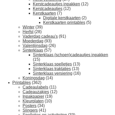
Kerstcadeautjes inpakken
(12)
Kerstcadeautjes
(12)
Kerstkaarten
(7)
Digitale kerstkaarten
(2)
Kerstkaarten printables
(5)
Winter
(39)
Herfst
(28)
Vaderdag cadeau's
(91)
Moederdag
(93)
Valentijnsdag
(26)
Sinterklaas
(57)
Sinterklaas (schoen)cadeautjes inpakken
(15)
Sinterklaas spelletjes
(13)
Sinterklaas traktaties
(13)
Sinterklaas versiering
(16)
Koningsdag
(14)
Printables
(362)
Cadeaulabels
(11)
Cadeauzakjes
(12)
Inpakpapier
(19)
Kleurplaten
(10)
Posters
(34)
Slingers
(41)
Spelletjes en activiteiten
(33)