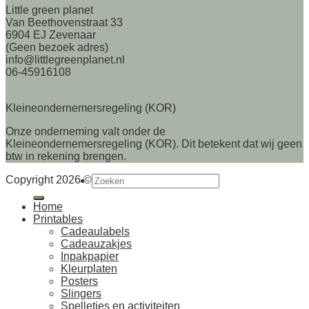
Little green planet
Van Beethovenstraat 33
6904 EJ Zevenaar
(Geen bezoek adres)
info@littlegreenplanet.nl
06-45916108
Kleineondernemersregeling (KOR)
Onze onderneming valt onder de
Kleineondernemersregeling (KOR). Dit betekent dat wij geen
btw in rekening brengen.
Zoeken
Copyright 2026 ©
naar:
Home
Printables
Cadeaulabels
Cadeauzakjes
Inpakpapier
Kleurplaten
Posters
Slingers
Spelletjes en activiteiten