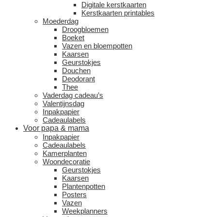
Digitale kerstkaarten
Kerstkaarten printables
Moederdag
Droogbloemen
Boeket
Vazen en bloempotten
Kaarsen
Geurstokjes
Douchen
Deodorant
Thee
Vaderdag cadeau’s
Valentijnsdag
Inpakpapier
Cadeaulabels
Voor papa & mama
Inpakpapier
Cadeaulabels
Kamerplanten
Woondecoratie
Geurstokjes
Kaarsen
Plantenpotten
Posters
Vazen
Weekplanners