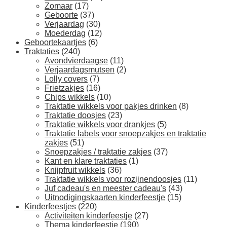
Zomaar
(17)
Geboorte
(37)
Verjaardag
(30)
Moederdag
(12)
Geboortekaartjes
(6)
Traktaties
(240)
Avondvierdaagse
(11)
Verjaardagsmutsen
(2)
Lolly covers
(7)
Frietzakjes
(16)
Chips wikkels
(10)
Traktatie wikkels voor pakjes drinken
(8)
Traktatie doosjes
(23)
Traktatie wikkels voor drankjes
(5)
Traktatie labels voor snoepzakjes en traktatie
zakjes
(51)
Snoepzakjes / traktatie zakjes
(37)
Kant en klare traktaties
(1)
Knijpfruit wikkels
(36)
Traktatie wikkels voor rozijnendoosjes
(11)
Juf cadeau's en meester cadeau's
(43)
Uitnodigingskaarten kinderfeestje
(15)
Kinderfeestjes
(220)
Activiteiten kinderfeestje
(27)
Thema kinderfeestje
(190)