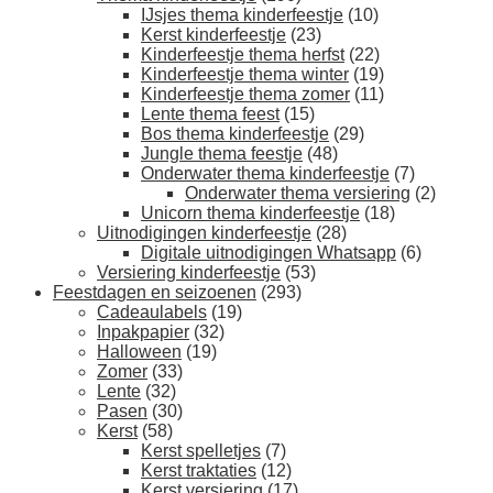
IJsjes thema kinderfeestje
(10)
Kerst kinderfeestje
(23)
Kinderfeestje thema herfst
(22)
Kinderfeestje thema winter
(19)
Kinderfeestje thema zomer
(11)
Lente thema feest
(15)
Bos thema kinderfeestje
(29)
Jungle thema feestje
(48)
Onderwater thema kinderfeestje
(7)
Onderwater thema versiering
(2)
Unicorn thema kinderfeestje
(18)
Uitnodigingen kinderfeestje
(28)
Digitale uitnodigingen Whatsapp
(6)
Versiering kinderfeestje
(53)
Feestdagen en seizoenen
(293)
Cadeaulabels
(19)
Inpakpapier
(32)
Halloween
(19)
Zomer
(33)
Lente
(32)
Pasen
(30)
Kerst
(58)
Kerst spelletjes
(7)
Kerst traktaties
(12)
Kerst versiering
(17)