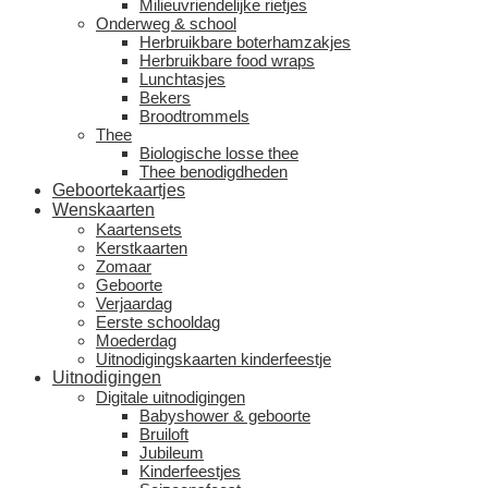
Milieuvriendelijke rietjes
Onderweg & school
Herbruikbare boterhamzakjes
Herbruikbare food wraps
Lunchtasjes
Bekers
Broodtrommels
Thee
Biologische losse thee
Thee benodigdheden
Geboortekaartjes
Wenskaarten
Kaartensets
Kerstkaarten
Zomaar
Geboorte
Verjaardag
Eerste schooldag
Moederdag
Uitnodigingskaarten kinderfeestje
Uitnodigingen
Digitale uitnodigingen
Babyshower & geboorte
Bruiloft
Jubileum
Kinderfeestjes