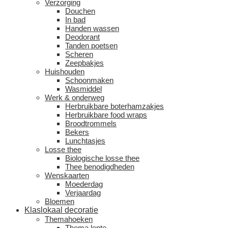
Verzorging
Douchen
In bad
Handen wassen
Deodorant
Tanden poetsen
Scheren
Zeepbakjes
Huishouden
Schoonmaken
Wasmiddel
Werk & onderweg
Herbruikbare boterhamzakjes
Herbruikbare food wraps
Broodtrommels
Bekers
Lunchtasjes
Losse thee
Biologische losse thee
Thee benodigdheden
Wenskaarten
Moederdag
Verjaardag
Bloemen
Klaslokaal decoratie
Themahoeken
Thema lente