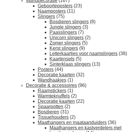
Wanddecoratie
(167)
Geboorteposters
(23)
Naamposters
(11)
Slingers
(75)
Bosdieren slingers
(8)
Jungle slingers
(3)
Paasslingers
(7)
Unicorn slingers
(2)
Zomer slingers
(5)
Kerst slingers
(9)
Letterkaartjes voor naamslingers
(38)
Kaartensets
(5)
Sinterklaas slingers
(13)
Posters
(44)
Decoratie kaarten
(32)
Wandhaakjes
(1)
Decoratie & accessoires
(96)
Raamstickers
(1)
Warmteknuffels
(2)
Decoratie kaarten
(22)
Spaarpotten
(2)
Bosdieren
(31)
Tissuehouders
(2)
Maathangers en maataanduiders
(36)
Maathangers en kastverdelers met