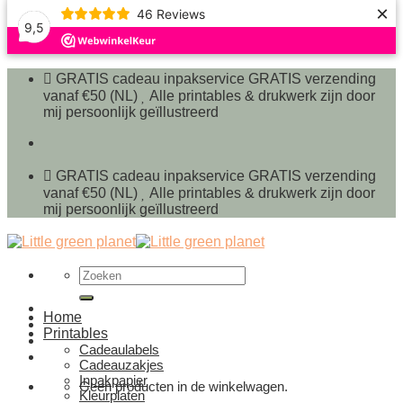
×
46
Reviews
9,5
Ga
naar
GRATIS cadeau inpakservice
GRATIS verzending
inhoud
vanaf €50 (NL)
Alle printables & drukwerk zijn door
mij persoonlijk geïllustreerd
GRATIS cadeau inpakservice
GRATIS verzending
vanaf €50 (NL)
Alle printables & drukwerk zijn door
mij persoonlijk geïllustreerd
Zoeken
naar:
Home
Printables
Cadeaulabels
Cadeauzakjes
Inpakpapier
Geen producten in de winkelwagen.
Kleurplaten