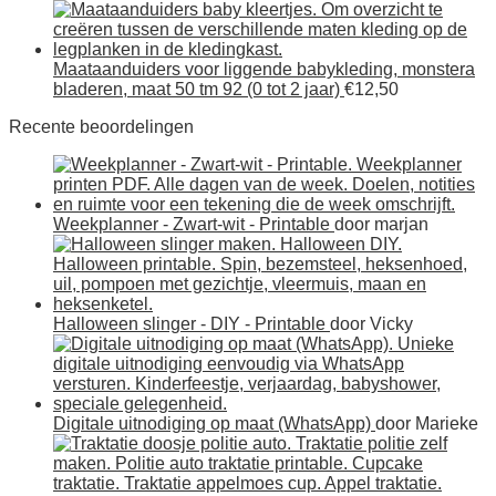
Maataanduiders voor liggende babykleding, monstera
bladeren, maat 50 tm 92 (0 tot 2 jaar)
€
12,50
Recente beoordelingen
Weekplanner - Zwart-wit - Printable
door marjan
Halloween slinger - DIY - Printable
door Vicky
Digitale uitnodiging op maat (WhatsApp)
door Marieke