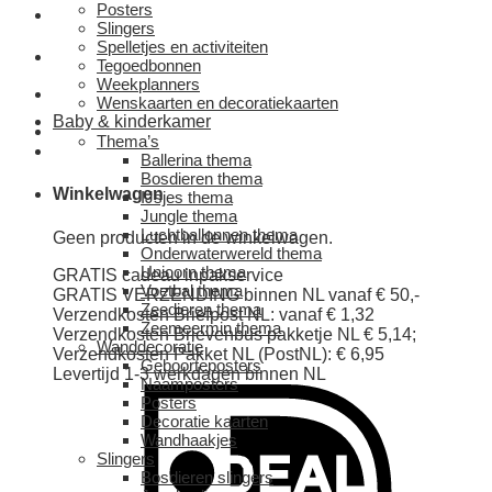
Posters
Slingers
Spelletjes en activiteiten
Tegoedbonnen
Weekplanners
Wenskaarten en decoratiekaarten
Baby & kinderkamer
Thema’s
Ballerina thema
Bosdieren thema
Winkelwagen
IJsjes thema
Jungle thema
Luchtballonnen thema
Geen producten in de winkelwagen.
Onderwaterwereld thema
Unicorn thema
GRATIS cadeau inpakservice
Voetbal thema
GRATIS VERZENDING binnen NL vanaf € 50,-
Zeedieren thema
Verzendkosten Briefpost NL: vanaf € 1,32
Zeemeermin thema
Verzendkosten Brievenbus pakketje NL € 5,14;
Wanddecoratie
Verzendkosten Pakket NL (PostNL): € 6,95
Geboorteposters
Levertijd 1-3 werkdagen binnen NL
Naamposters
Posters
Decoratie kaarten
Wandhaakjes
Slingers
Bosdieren slingers