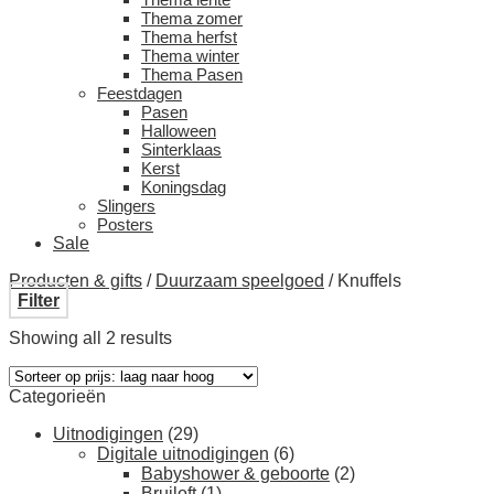
Thema zomer
Thema herfst
Thema winter
Thema Pasen
Feestdagen
Pasen
Halloween
Sinterklaas
Kerst
Koningsdag
Slingers
Posters
Sale
Producten & gifts
/
Duurzaam speelgoed
/
Knuffels
Filter
Showing all 2 results
Categorieën
Uitnodigingen
(29)
Digitale uitnodigingen
(6)
Babyshower & geboorte
(2)
Bruiloft
(1)