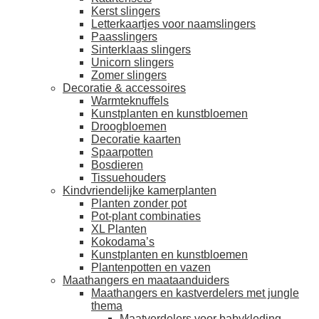
Kerst slingers
Letterkaartjes voor naamslingers
Paasslingers
Sinterklaas slingers
Unicorn slingers
Zomer slingers
Decoratie & accessoires
Warmteknuffels
Kunstplanten en kunstbloemen
Droogbloemen
Decoratie kaarten
Spaarpotten
Bosdieren
Tissuehouders
Kindvriendelijke kamerplanten
Planten zonder pot
Pot-plant combinaties
XL Planten
Kokodama’s
Kunstplanten en kunstbloemen
Plantenpotten en vazen
Maathangers en maataanduiders
Maathangers en kastverdelers met jungle
thema
Maatverdelers voor babykleding