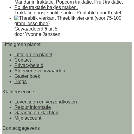
Traktatie doosje politie auto - Printable
door Kristel
Theeblik vierkant (voor 75-100
gram losse thee)
Gewaardeerd
5
uit 5
door Yvonne Janssen
Little green planet
Little green planet
Contact
Privacybeleid
Algemene voorwaarden
Gastenboek
Blogs
Klantenservice
Levertijden en verzendkosten
Retour informatie
Garantie en klachten
Mijn account
Contactgegevens