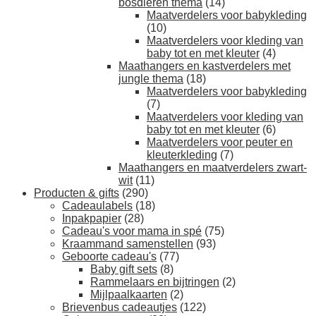
bosdieren thema
(14)
Maatverdelers voor babykleding
(10)
Maatverdelers voor kleding van
baby tot en met kleuter
(4)
Maathangers en kastverdelers met
jungle thema
(18)
Maatverdelers voor babykleding
(7)
Maatverdelers voor kleding van
baby tot en met kleuter
(6)
Maatverdelers voor peuter en
kleuterkleding
(7)
Maathangers en maatverdelers zwart-
wit
(11)
Producten & gifts
(290)
Cadeaulabels
(18)
Inpakpapier
(28)
Cadeau's voor mama in spé
(75)
Kraammand samenstellen
(93)
Geboorte cadeau's
(77)
Baby gift sets
(8)
Rammelaars en bijtringen
(2)
Mijlpaalkaarten
(2)
Brievenbus cadeautjes
(122)