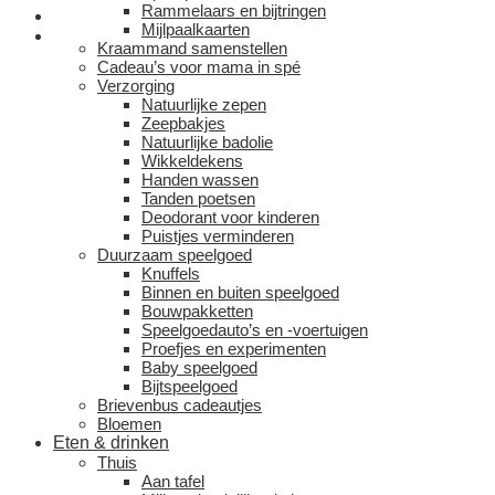
Rammelaars en bijtringen
Mijlpaalkaarten
Kraammand samenstellen
Cadeau’s voor mama in spé
Verzorging
Natuurlijke zepen
Zeepbakjes
Natuurlijke badolie
Wikkeldekens
Handen wassen
Tanden poetsen
Deodorant voor kinderen
Puistjes verminderen
Duurzaam speelgoed
Knuffels
Binnen en buiten speelgoed
Bouwpakketten
Speelgoedauto’s en -voertuigen
Proefjes en experimenten
Baby speelgoed
Bijtspeelgoed
Brievenbus cadeautjes
Bloemen
Eten & drinken
Thuis
Aan tafel