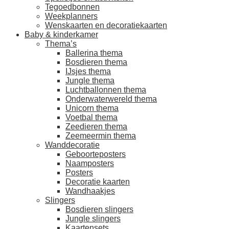
Tegoedbonnen
Weekplanners
Wenskaarten en decoratiekaarten
Baby & kinderkamer
Thema’s
Ballerina thema
Bosdieren thema
IJsjes thema
Jungle thema
Luchtballonnen thema
Onderwaterwereld thema
Unicorn thema
Voetbal thema
Zeedieren thema
Zeemeermin thema
Wanddecoratie
Geboorteposters
Naamposters
Posters
Decoratie kaarten
Wandhaakjes
Slingers
Bosdieren slingers
Jungle slingers
Kaartensets