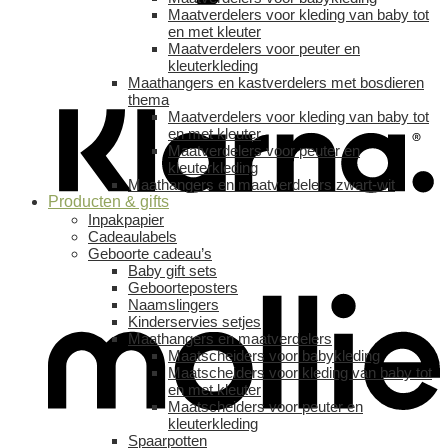
Maatverdelers voor kleding van baby tot
en met kleuter
Maatverdelers voor peuter en
kleuterkleding
Maathangers en kastverdelers met bosdieren
thema
Maatverdelers voor kleding van baby tot
en met kleuter
Maatverdelers voor peuter en
kleuterkleding
Maathangers en maatverdelers zwart-wit
Producten & gifts
Inpakpapier
Cadeaulabels
Geboorte cadeau’s
Baby gift sets
Geboorteposters
Naamslingers
Kinderservies setjes
Maathangers en maatverdelers
Maatscheiders voor babykleding
Maatscheiders voor kleding van baby tot
en met kleuter
Maatscheiders voor peuter en
kleuterkleding
Spaarpotten