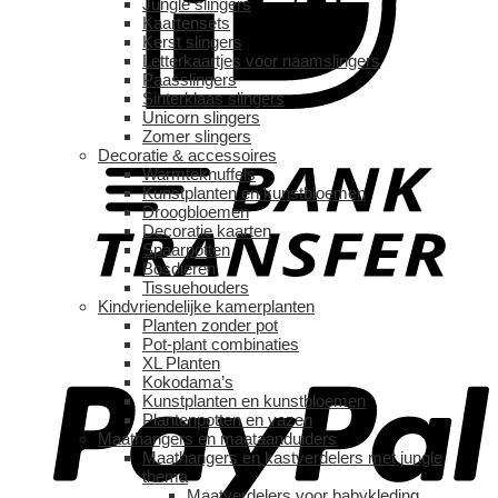
Jungle slingers
Kaartensets
Kerst slingers
Letterkaartjes voor naamslingers
Paasslingers
Sinterklaas slingers
Unicorn slingers
Zomer slingers
Decoratie & accessoires
Warmteknuffels
Kunstplanten en kunstbloemen
Droogbloemen
Decoratie kaarten
Spaarpotten
Bosdieren
Tissuehouders
Kindvriendelijke kamerplanten
Planten zonder pot
Pot-plant combinaties
XL Planten
Kokodama’s
Kunstplanten en kunstbloemen
Plantenpotten en vazen
Maathangers en maataanduiders
Maathangers en kastverdelers met jungle
thema
Maatverdelers voor babykleding