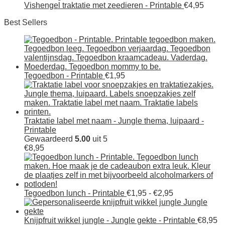
Vishengel traktatie met zeedieren - Printable
€
4,95
Best Sellers
Tegoedbon - Printable
€
1,95
Traktatie label met naam - Jungle thema, luipaard -
Printable
Gewaardeerd
5.00
uit 5
€
8,95
Prijsklasse:
Tegoedbon lunch - Printable
€
1,95
-
€
2,95
€1,95
tot
€2,95
Knijpfruit wikkel jungle - Jungle gekte - Printable
€
8,95