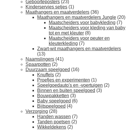
Geboorteposters
(23)
Kinderservies setjes
(1)
Maathangers en maatverdelers
(36)
Maathangers en maatverdelers Jungle
(20)
Maatscheiders voor babykleding
(7)
Maatscheiders voor kleding van baby
tot en met kleuter
(8)
Maatscheiders voor peuter en
kleuterkleding
(7)
Zwart-wit maathangers en maatverdelers
(13)
Naamslingers
(41)
Spaarpotten
(2)
Duurzaam speelgoed
(16)
Knuffels
(2)
Proefjes en experimenten
(1)
Speelgoedauto's en -voertuigen
(2)
Binnen en buiten speelgoed
(3)
Bouwpakketten
(3)
Baby speelgoed
(6)
Bijtspeelgoed
(4)
Verzorging
(28)
Handen wassen
(7)
Tanden poetsen
(2)
Wikkeldekens
(2)