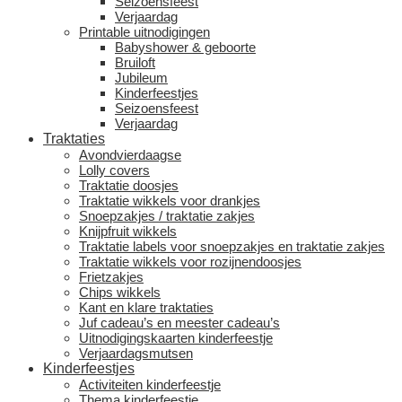
Seizoensfeest
Verjaardag
Printable uitnodigingen
Babyshower & geboorte
Bruiloft
Jubileum
Kinderfeestjes
Seizoensfeest
Verjaardag
Traktaties
Avondvierdaagse
Lolly covers
Traktatie doosjes
Traktatie wikkels voor drankjes
Snoepzakjes / traktatie zakjes
Knijpfruit wikkels
Traktatie labels voor snoepzakjes en traktatie zakjes
Traktatie wikkels voor rozijnendoosjes
Frietzakjes
Chips wikkels
Kant en klare traktaties
Juf cadeau’s en meester cadeau’s
Uitnodigingskaarten kinderfeestje
Verjaardagsmutsen
Kinderfeestjes
Activiteiten kinderfeestje
Thema kinderfeestje