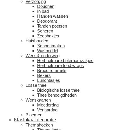
Verzorging
Douchen
In bad
Handen wassen
Deodorant
Tanden poetsen
Scheren
Zeepbakjes
Huishouden
Schoonmaken
Wasmiddel
Werk & onderweg
Herbruikbare boterhamzakjes
Herbruikbare food wraps
Broodtrommels
Bekers
Lunchtasjes
Losse thee
Biologische losse thee
Thee benodigdheden
Wenskaarten
Moederdag
Verjaardag
Bloemen
Klaslokaal decoratie
Themahoeken
Thema lente