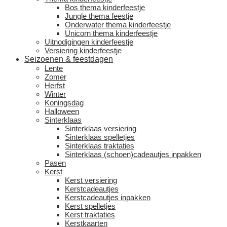
Bos thema kinderfeestje
Jungle thema feestje
Onderwater thema kinderfeestje
Unicorn thema kinderfeestje
Uitnodigingen kinderfeestje
Versiering kinderfeestje
Seizoenen & feestdagen
Lente
Zomer
Herfst
Winter
Koningsdag
Halloween
Sinterklaas
Sinterklaas versiering
Sinterklaas spelletjes
Sinterklaas traktaties
Sinterklaas (schoen)cadeautjes inpakken
Pasen
Kerst
Kerst versiering
Kerstcadeautjes
Kerstcadeautjes inpakken
Kerst spelletjes
Kerst traktaties
Kerstkaarten