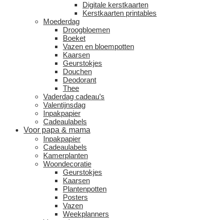
Digitale kerstkaarten
Kerstkaarten printables
Moederdag
Droogbloemen
Boeket
Vazen en bloempotten
Kaarsen
Geurstokjes
Douchen
Deodorant
Thee
Vaderdag cadeau’s
Valentijnsdag
Inpakpapier
Cadeaulabels
Voor papa & mama
Inpakpapier
Cadeaulabels
Kamerplanten
Woondecoratie
Geurstokjes
Kaarsen
Plantenpotten
Posters
Vazen
Weekplanners