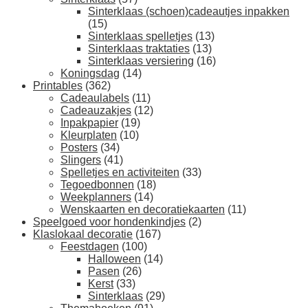
Sinterklaas (schoen)cadeautjes inpakken
(15)
Sinterklaas spelletjes
(13)
Sinterklaas traktaties
(13)
Sinterklaas versiering
(16)
Koningsdag
(14)
Printables
(362)
Cadeaulabels
(11)
Cadeauzakjes
(12)
Inpakpapier
(19)
Kleurplaten
(10)
Posters
(34)
Slingers
(41)
Spelletjes en activiteiten
(33)
Tegoedbonnen
(18)
Weekplanners
(14)
Wenskaarten en decoratiekaarten
(11)
Speelgoed voor hondenkindjes
(2)
Klaslokaal decoratie
(167)
Feestdagen
(100)
Halloween
(14)
Pasen
(26)
Kerst
(33)
Sinterklaas
(29)