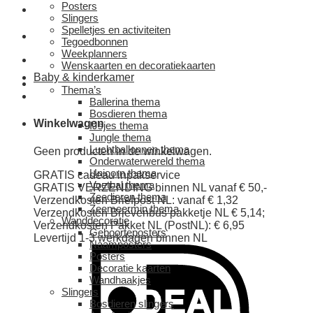
Posters
Slingers
Spelletjes en activiteiten
Tegoedbonnen
Weekplanners
Wenskaarten en decoratiekaarten
Baby & kinderkamer
Thema’s
Ballerina thema
Bosdieren thema
Winkelwagen
IJsjes thema
Jungle thema
Luchtballonnen thema
Geen producten in de winkelwagen.
Onderwaterwereld thema
Unicorn thema
GRATIS cadeau inpakservice
Voetbal thema
GRATIS VERZENDING binnen NL vanaf € 50,-
Zeedieren thema
Verzendkosten Briefpost NL: vanaf € 1,32
Zeemeermin thema
Verzendkosten Brievenbus pakketje NL € 5,14;
Wanddecoratie
Verzendkosten Pakket NL (PostNL): € 6,95
Geboorteposters
Levertijd 1-3 werkdagen binnen NL
Naamposters
Posters
Decoratie kaarten
Wandhaakjes
Slingers
Bosdieren slingers