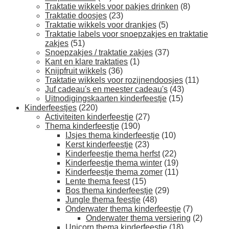
Traktatie wikkels voor pakjes drinken
(8)
Traktatie doosjes
(23)
Traktatie wikkels voor drankjes
(5)
Traktatie labels voor snoepzakjes en traktatie
zakjes
(51)
Snoepzakjes / traktatie zakjes
(37)
Kant en klare traktaties
(1)
Knijpfruit wikkels
(36)
Traktatie wikkels voor rozijnendoosjes
(11)
Juf cadeau's en meester cadeau's
(43)
Uitnodigingskaarten kinderfeestje
(15)
Kinderfeestjes
(220)
Activiteiten kinderfeestje
(27)
Thema kinderfeestje
(190)
IJsjes thema kinderfeestje
(10)
Kerst kinderfeestje
(23)
Kinderfeestje thema herfst
(22)
Kinderfeestje thema winter
(19)
Kinderfeestje thema zomer
(11)
Lente thema feest
(15)
Bos thema kinderfeestje
(29)
Jungle thema feestje
(48)
Onderwater thema kinderfeestje
(7)
Onderwater thema versiering
(2)
Unicorn thema kinderfeestje
(18)