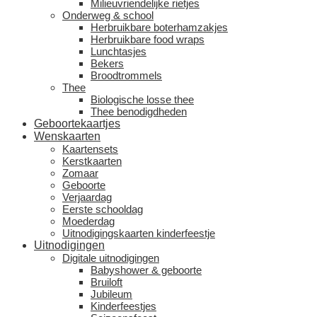
Milieuvriendelijke rietjes
Onderweg & school
Herbruikbare boterhamzakjes
Herbruikbare food wraps
Lunchtasjes
Bekers
Broodtrommels
Thee
Biologische losse thee
Thee benodigdheden
Geboortekaartjes
Wenskaarten
Kaartensets
Kerstkaarten
Zomaar
Geboorte
Verjaardag
Eerste schooldag
Moederdag
Uitnodigingskaarten kinderfeestje
Uitnodigingen
Digitale uitnodigingen
Babyshower & geboorte
Bruiloft
Jubileum
Kinderfeestjes