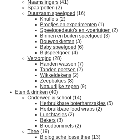
Naamslingers
(41)
Spaarpotten
(2)
Duurzaam speelgoed
(16)
Knuffels
(2)
Proefjes en experimenten
(1)
Speelgoedauto's en -voertuigen
(2)
Binnen en buiten speelgoed
(3)
Bouwpakketten
(3)
Baby speelgoed
(6)
Bijtspeelgoed
(4)
Verzorging
(28)
Handen wassen
(7)
Tanden poetsen
(2)
Wikkeldekens
(2)
Zeepbakjes
(8)
Natuurlijke zepen
(9)
Eten & drinken
(40)
Onderweg & school
(14)
Herbruikbare boterhamzakjes
(5)
Herbruikbare food wraps
(2)
Lunchtasjes
(2)
Bekers
(3)
Broodtrommels
(2)
Thee
(19)
Biologische losse thee
(13)