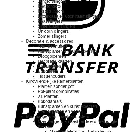
Jungle slingers
Kaartensets
Kerst slingers
Letterkaartjes voor naamslingers
Paasslingers
Sinterklaas slingers
Unicorn slingers
Zomer slingers
Decoratie & accessoires
Warmteknuffels
Kunstplanten en kunstbloemen
Droogbloemen
Decoratie kaarten
Spaarpotten
Bosdieren
Tissuehouders
Kindvriendelijke kamerplanten
Planten zonder pot
Pot-plant combinaties
XL Planten
Kokodama’s
Kunstplanten en kunstbloemen
Plantenpotten en vazen
Maathangers en maataanduiders
Maathangers en kastverdelers met jungle
thema
Maatverdelers voor babykleding