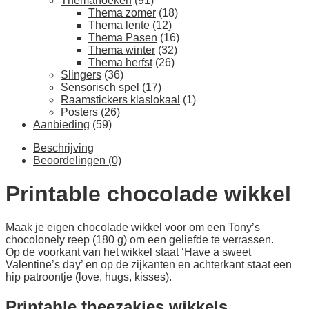
Themahoeken
(91)
Thema zomer
(18)
Thema lente
(12)
Thema Pasen
(16)
Thema winter
(32)
Thema herfst
(26)
Slingers
(36)
Sensorisch spel
(17)
Raamstickers klaslokaal
(1)
Posters
(26)
Aanbieding
(59)
Beschrijving
Beoordelingen (0)
Printable chocolade wikkel
Maak je eigen chocolade wikkel voor om een Tony’s
chocolonely reep (180 g) om een geliefde te verrassen.
Op de voorkant van het wikkel staat ‘Have a sweet
Valentine’s day’ en op de zijkanten en achterkant staat een
hip patroontje (love, hugs, kisses).
Printable theezakjes wikkels