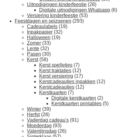
Uitnodigingen kinderfeestje
(28)
Digitale uitnodigingen Whatsapp
(6)
Versiering kinderfeestje
(53)
Feestdagen en seizoenen
(293)
Cadeaulabels
(19)
Inpakpapier
(32)
Halloween
(19)
Zomer
(33)
Lente
(32)
Pasen
(30)
Kerst
(58)
Kerst spelletjes
(7)
Kerst traktaties
(12)
Kerst versiering
(17)
Kerstcadeautjes inpakken
(12)
Kerstcadeautjes
(12)
Kerstkaarten
(7)
Digitale kerstkaarten
(2)
Kerstkaarten printables
(5)
Winter
(39)
Herfst
(28)
Vaderdag cadeau's
(91)
Moederdag
(93)
Valentijnsdag
(26)
Sinterklaas
(57)