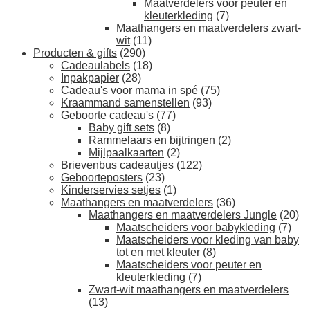
Maatverdelers voor peuter en
kleuterkleding
(7)
Maathangers en maatverdelers zwart-
wit
(11)
Producten & gifts
(290)
Cadeaulabels
(18)
Inpakpapier
(28)
Cadeau's voor mama in spé
(75)
Kraammand samenstellen
(93)
Geboorte cadeau's
(77)
Baby gift sets
(8)
Rammelaars en bijtringen
(2)
Mijlpaalkaarten
(2)
Brievenbus cadeautjes
(122)
Geboorteposters
(23)
Kinderservies setjes
(1)
Maathangers en maatverdelers
(36)
Maathangers en maatverdelers Jungle
(20)
Maatscheiders voor babykleding
(7)
Maatscheiders voor kleding van baby
tot en met kleuter
(8)
Maatscheiders voor peuter en
kleuterkleding
(7)
Zwart-wit maathangers en maatverdelers
(13)