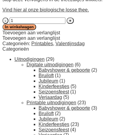
Vind hier al onze biologische losse thee.
Valentijn
printables:
In winkelwagen
chocolade
Toevoegen aan verlanglijst
wikkel
Toevoegen aan verlanglijst
'Have
Categorieën:
Printables
,
Valentijnsdag
a
Categorieën
sweet
Valentine's
Uitnodigingen
(29)
day'
Digitale uitnodigingen
(6)
en
Babyshower & geboorte
(2)
theezakjes
Bruiloft
(1)
wikkels
Jubileum
(1)
voor
Kinderfeestjes
(5)
losse
Seizoensfeest
(1)
thee
Verjaardag
(5)
aantal
Printable uitnodigingen
(23)
Babyshower & geboorte
(3)
Bruiloft
(2)
Jubileum
(2)
Kinderfeestjes
(23)
Seizoensfeest
(4)