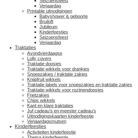
Seizoensfeest
Verjaardag
Printable uitnodigingen
Babyshower & geboorte
Bruiloft
Jubileum
Kinderfeestjes
Seizoensfeest
Verjaardag
Traktaties
Avondvierdaagse
Lolly covers
Traktatie doosjes
Traktatie wikkels voor drankjes
Snoepzakjes / traktatie zakjes
Knijpfruit wikkels
Traktatie labels voor snoepzakjes en traktatie zakjes
Traktatie wikkels voor rozijnendoosjes
Frietzakjes
Chips wikkels
Kant en klare traktaties
Juf cadeau’s en meester cadeau’s
Uitnodigingskaarten kinderfeestje
Verjaardagsmutsen
Kinderfeestjes
Activiteiten kinderfeestje
Thema kinderfeestje