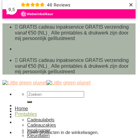
×
46
Reviews
9,5
Ga
naar
GRATIS cadeau inpakservice
GRATIS verzending
inhoud
vanaf €50 (NL)
Alle printables & drukwerk zijn door
mij persoonlijk geïllustreerd
GRATIS cadeau inpakservice
GRATIS verzending
vanaf €50 (NL)
Alle printables & drukwerk zijn door
mij persoonlijk geïllustreerd
Zoeken
naar:
Home
Printables
Cadeaulabels
Cadeauzakjes
Inpakpapier
Geen producten in de winkelwagen.
Kleurplaten