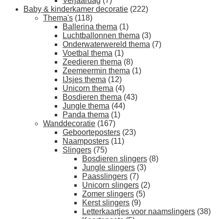
Verjaardag
(7)
Baby & kinderkamer decoratie
(222)
Thema's
(118)
Ballerina thema
(1)
Luchtballonnen thema
(3)
Onderwaterwereld thema
(7)
Voetbal thema
(1)
Zeedieren thema
(8)
Zeemeermin thema
(1)
IJsjes thema
(12)
Unicorn thema
(4)
Bosdieren thema
(43)
Jungle thema
(44)
Panda thema
(1)
Wanddecoratie
(167)
Geboorteposters
(23)
Naamposters
(11)
Slingers
(75)
Bosdieren slingers
(8)
Jungle slingers
(3)
Paasslingers
(7)
Unicorn slingers
(2)
Zomer slingers
(5)
Kerst slingers
(9)
Letterkaartjes voor naamslingers
(38)