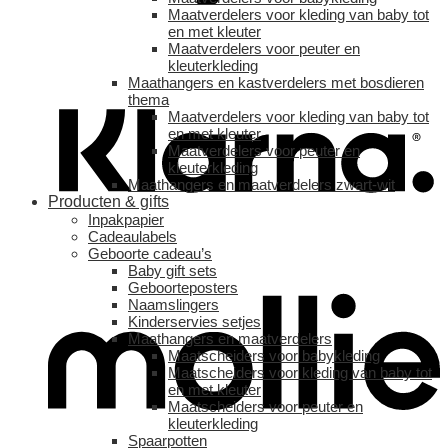
Maatverdelers voor kleding van baby tot
en met kleuter
Maatverdelers voor peuter en
kleuterkleding
Maathangers en kastverdelers met bosdieren
thema
Maatverdelers voor kleding van baby tot
en met kleuter
Maatverdelers voor peuter en
kleuterkleding
Maathangers en maatverdelers zwart-wit
Producten & gifts
Inpakpapier
Cadeaulabels
Geboorte cadeau’s
Baby gift sets
Geboorteposters
Naamslingers
Kinderservies setjes
Maathangers en maatverdelers
Maatscheiders voor babykleding
Maatscheiders voor kleding van baby tot
en met kleuter
Maatscheiders voor peuter en
kleuterkleding
Spaarpotten