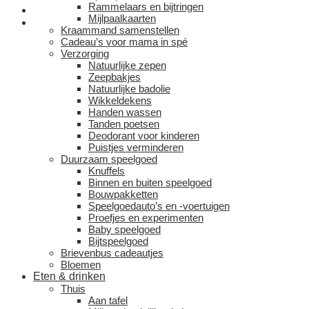
Rammelaars en bijtringen
Mijlpaalkaarten
Kraammand samenstellen
Cadeau’s voor mama in spé
Verzorging
Natuurlijke zepen
Zeepbakjes
Natuurlijke badolie
Wikkeldekens
Handen wassen
Tanden poetsen
Deodorant voor kinderen
Puistjes verminderen
Duurzaam speelgoed
Knuffels
Binnen en buiten speelgoed
Bouwpakketten
Speelgoedauto’s en -voertuigen
Proefjes en experimenten
Baby speelgoed
Bijtspeelgoed
Brievenbus cadeautjes
Bloemen
Eten & drinken
Thuis
Aan tafel