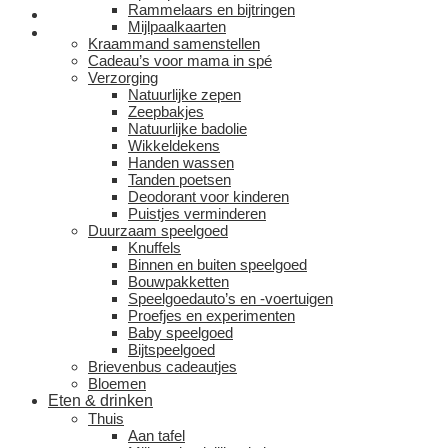
Rammelaars en bijtringen
Mijlpaalkaarten
Kraammand samenstellen
Cadeau’s voor mama in spé
Verzorging
Natuurlijke zepen
Zeepbakjes
Natuurlijke badolie
Wikkeldekens
Handen wassen
Tanden poetsen
Deodorant voor kinderen
Puistjes verminderen
Duurzaam speelgoed
Knuffels
Binnen en buiten speelgoed
Bouwpakketten
Speelgoedauto’s en -voertuigen
Proefjes en experimenten
Baby speelgoed
Bijtspeelgoed
Brievenbus cadeautjes
Bloemen
Eten & drinken
Thuis
Aan tafel