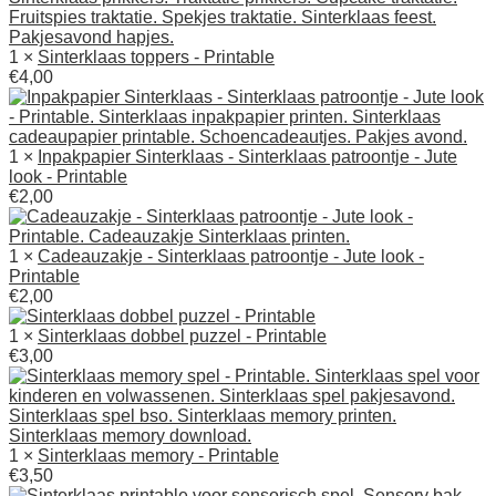
1 ×
Sinterklaas toppers - Printable
€
4,00
1 ×
Inpakpapier Sinterklaas - Sinterklaas patroontje - Jute
look - Printable
€
2,00
1 ×
Cadeauzakje - Sinterklaas patroontje - Jute look -
Printable
€
2,00
1 ×
Sinterklaas dobbel puzzel - Printable
€
3,00
1 ×
Sinterklaas memory - Printable
€
3,50