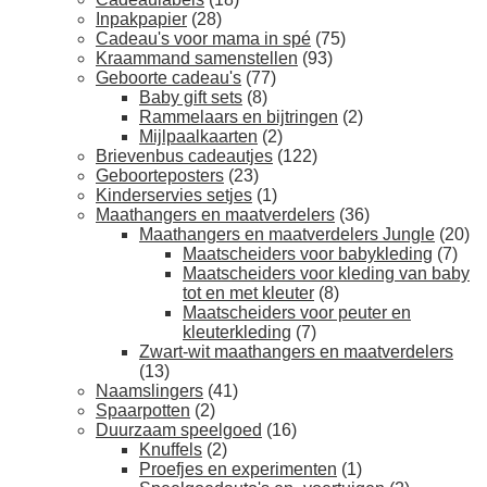
Inpakpapier
(28)
Cadeau's voor mama in spé
(75)
Kraammand samenstellen
(93)
Geboorte cadeau's
(77)
Baby gift sets
(8)
Rammelaars en bijtringen
(2)
Mijlpaalkaarten
(2)
Brievenbus cadeautjes
(122)
Geboorteposters
(23)
Kinderservies setjes
(1)
Maathangers en maatverdelers
(36)
Maathangers en maatverdelers Jungle
(20)
Maatscheiders voor babykleding
(7)
Maatscheiders voor kleding van baby
tot en met kleuter
(8)
Maatscheiders voor peuter en
kleuterkleding
(7)
Zwart-wit maathangers en maatverdelers
(13)
Naamslingers
(41)
Spaarpotten
(2)
Duurzaam speelgoed
(16)
Knuffels
(2)
Proefjes en experimenten
(1)