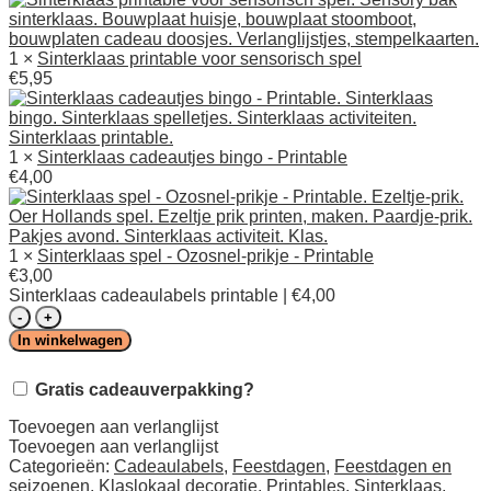
1 ×
Sinterklaas printable voor sensorisch spel
€
5,95
1 ×
Sinterklaas cadeautjes bingo - Printable
€
4,00
1 ×
Sinterklaas spel - Ozosnel-prikje - Printable
€
3,00
Sinterklaas cadeaulabels printable | €4,00
Sinterklaas
printables
In winkelwagen
-
Feest
Gratis cadeauverpakking?
en
spel
Toevoegen aan verlanglijst
pakket
Toevoegen aan verlanglijst
aantal
Categorieën:
Cadeaulabels
,
Feestdagen
,
Feestdagen en
seizoenen
,
Klaslokaal decoratie
,
Printables
,
Sinterklaas
,