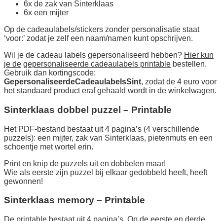
6x de zak van Sinterklaas
6x een mijter
Op de cadeaulabels/stickers zonder personalisatie staat
‘voor:’ zodat je zelf een naam/namen kunt opschrijven.
Wil je de cadeau labels gepersonaliseerd hebben?
Hier kun
je de
gepersonaliseerde cadeaulabels printable
bestellen.
Gebruik dan kortingscode:
GepersonaliseerdeCadeaulabelsSint
, zodat de 4 euro voor
het standaard product eraf gehaald wordt in de winkelwagen.
Sinterklaas dobbel puzzel – Printable
Het PDF-bestand bestaat uit 4 pagina’s (4 verschillende
puzzels): een mijter, zak van Sinterklaas, pietenmuts en een
schoentje met wortel erin.
Print en knip de puzzels uit en dobbelen maar!
Wie als eerste zijn puzzel bij elkaar gedobbeld heeft, heeft
gewonnen!
Sinterklaas memory – Printable
De printable bestaat uit 4 pagina’s. Op de eerste en derde