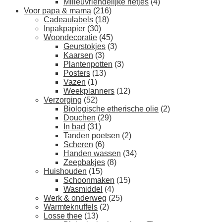
Milieuvriendelijke rietjes
(4)
Voor papa & mama
(216)
Cadeaulabels
(18)
Inpakpapier
(30)
Woondecoratie
(45)
Geurstokjes
(3)
Kaarsen
(3)
Plantenpotten
(3)
Posters
(13)
Vazen
(1)
Weekplanners
(12)
Verzorging
(52)
Biologische etherische olie
(2)
Douchen
(29)
In bad
(31)
Tanden poetsen
(2)
Scheren
(6)
Handen wassen
(34)
Zeepbakjes
(8)
Huishouden
(15)
Schoonmaken
(15)
Wasmiddel
(4)
Werk & onderweg
(25)
Warmteknuffels
(2)
Losse thee
(13)