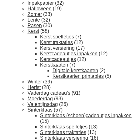
Inpakpapier
(32)
Halloween
(19)
Zomer
(33)
Lente
(32)
Pasen
(30)
Kerst
(58)
Kerst spelletjes
(7)
Kerst traktaties
(12)
Kerst versiering
(17)
Kerstcadeautjes inpakken
(12)
Kerstcadeautjes
(12)
Kerstkaarten
(7)
Digitale kerstkaarten
(2)
Kerstkaarten printables
(5)
Winter
(39)
Herfst
(28)
Vaderdag cadeau's
(91)
Moederdag
(93)
Valentijnsdag
(26)
Sinterklaas
(57)
Sinterklaas (schoen)cadeautjes inpakken
(15)
Sinterklaas spelletjes
(13)
Sinterklaas traktaties
(13)
Sinterklaas versiering
(16)