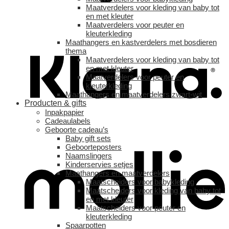
Maatverdelers voor kleding van baby tot
en met kleuter
Maatverdelers voor peuter en
kleuterkleding
Maathangers en kastverdelers met bosdieren
thema
Maatverdelers voor kleding van baby tot
en met kleuter
Maatverdelers voor peuter en
kleuterkleding
Maathangers en maatverdelers zwart-wit
Producten & gifts
Inpakpapier
Cadeaulabels
Geboorte cadeau’s
Baby gift sets
Geboorteposters
Naamslingers
Kinderservies setjes
Maathangers en maatverdelers
Maatscheiders voor babykleding
Maatscheiders voor kleding van baby tot
en met kleuter
Maatscheiders voor peuter en
kleuterkleding
Spaarpotten