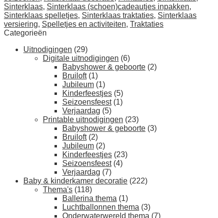
Sinterklaas
,
Sinterklaas (schoen)cadeautjes inpakken
,
Sinterklaas spelletjes
,
Sinterklaas traktaties
,
Sinterklaas
versiering
,
Spelletjes en activiteiten
,
Traktaties
Categorieën
Uitnodigingen
(29)
Digitale uitnodigingen
(6)
Babyshower & geboorte
(2)
Bruiloft
(1)
Jubileum
(1)
Kinderfeestjes
(5)
Seizoensfeest
(1)
Verjaardag
(5)
Printable uitnodigingen
(23)
Babyshower & geboorte
(3)
Bruiloft
(2)
Jubileum
(2)
Kinderfeestjes
(23)
Seizoensfeest
(4)
Verjaardag
(7)
Baby & kinderkamer decoratie
(222)
Thema's
(118)
Ballerina thema
(1)
Luchtballonnen thema
(3)
Onderwaterwereld thema
(7)