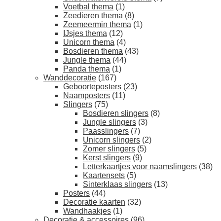
Voetbal thema
(1)
Zeedieren thema
(8)
Zeemeermin thema
(1)
IJsjes thema
(12)
Unicorn thema
(4)
Bosdieren thema
(43)
Jungle thema
(44)
Panda thema
(1)
Wanddecoratie
(167)
Geboorteposters
(23)
Naamposters
(11)
Slingers
(75)
Bosdieren slingers
(8)
Jungle slingers
(3)
Paasslingers
(7)
Unicorn slingers
(2)
Zomer slingers
(5)
Kerst slingers
(9)
Letterkaartjes voor naamslingers
(38)
Kaartensets
(5)
Sinterklaas slingers
(13)
Posters
(44)
Decoratie kaarten
(32)
Wandhaakjes
(1)
Decoratie & accessoires
(96)