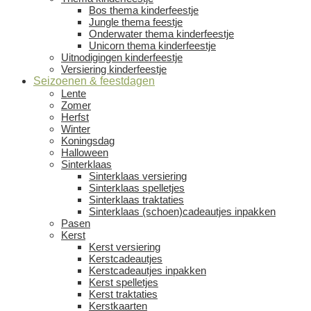
Bos thema kinderfeestje
Jungle thema feestje
Onderwater thema kinderfeestje
Unicorn thema kinderfeestje
Uitnodigingen kinderfeestje
Versiering kinderfeestje
Seizoenen & feestdagen
Lente
Zomer
Herfst
Winter
Koningsdag
Halloween
Sinterklaas
Sinterklaas versiering
Sinterklaas spelletjes
Sinterklaas traktaties
Sinterklaas (schoen)cadeautjes inpakken
Pasen
Kerst
Kerst versiering
Kerstcadeautjes
Kerstcadeautjes inpakken
Kerst spelletjes
Kerst traktaties
Kerstkaarten