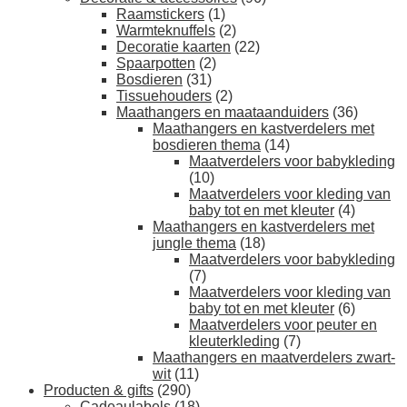
Raamstickers
(1)
Warmteknuffels
(2)
Decoratie kaarten
(22)
Spaarpotten
(2)
Bosdieren
(31)
Tissuehouders
(2)
Maathangers en maataanduiders
(36)
Maathangers en kastverdelers met
bosdieren thema
(14)
Maatverdelers voor babykleding
(10)
Maatverdelers voor kleding van
baby tot en met kleuter
(4)
Maathangers en kastverdelers met
jungle thema
(18)
Maatverdelers voor babykleding
(7)
Maatverdelers voor kleding van
baby tot en met kleuter
(6)
Maatverdelers voor peuter en
kleuterkleding
(7)
Maathangers en maatverdelers zwart-
wit
(11)
Producten & gifts
(290)
Cadeaulabels
(18)