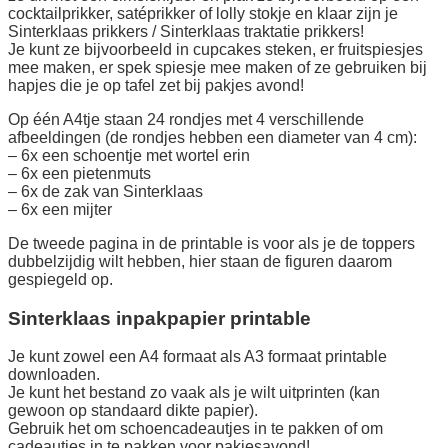
cocktailprikker, satéprikker of lolly stokje en klaar zijn je
Sinterklaas prikkers / Sinterklaas traktatie prikkers!
Je kunt ze bijvoorbeeld in cupcakes steken, er fruitspiesjes
mee maken, er spek spiesje mee maken of ze gebruiken bij
hapjes die je op tafel zet bij pakjes avond!
Op één A4tje staan 24 rondjes met 4 verschillende
afbeeldingen (de rondjes hebben een diameter van 4 cm):
– 6x een schoentje met wortel erin
– 6x een pietenmuts
– 6x de zak van Sinterklaas
– 6x een mijter
De tweede pagina in de printable is voor als je de toppers
dubbelzijdig wilt hebben, hier staan de figuren daarom
gespiegeld op.
Sinterklaas inpakpapier printable
Je kunt zowel een A4 formaat als A3 formaat printable
downloaden.
Je kunt het bestand zo vaak als je wilt uitprinten (kan
gewoon op standaard dikte papier).
Gebruik het om schoencadeautjes in te pakken of om
cadeautjes in te pakken voor pakjesavond!