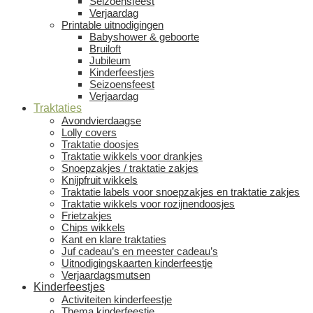
Seizoensfeest
Verjaardag
Printable uitnodigingen
Babyshower & geboorte
Bruiloft
Jubileum
Kinderfeestjes
Seizoensfeest
Verjaardag
Traktaties
Avondvierdaagse
Lolly covers
Traktatie doosjes
Traktatie wikkels voor drankjes
Snoepzakjes / traktatie zakjes
Knijpfruit wikkels
Traktatie labels voor snoepzakjes en traktatie zakjes
Traktatie wikkels voor rozijnendoosjes
Frietzakjes
Chips wikkels
Kant en klare traktaties
Juf cadeau’s en meester cadeau’s
Uitnodigingskaarten kinderfeestje
Verjaardagsmutsen
Kinderfeestjes
Activiteiten kinderfeestje
Thema kinderfeestje