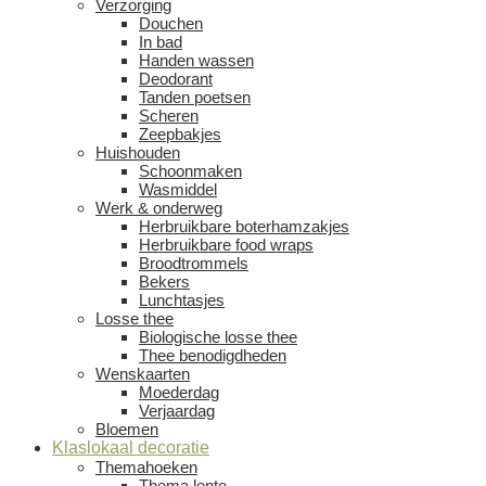
Verzorging
Douchen
In bad
Handen wassen
Deodorant
Tanden poetsen
Scheren
Zeepbakjes
Huishouden
Schoonmaken
Wasmiddel
Werk & onderweg
Herbruikbare boterhamzakjes
Herbruikbare food wraps
Broodtrommels
Bekers
Lunchtasjes
Losse thee
Biologische losse thee
Thee benodigdheden
Wenskaarten
Moederdag
Verjaardag
Bloemen
Klaslokaal decoratie
Themahoeken
Thema lente