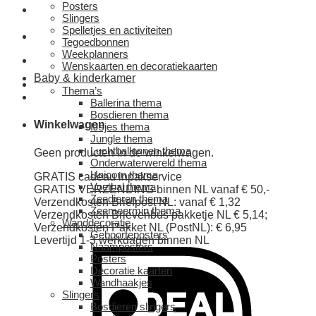
Posters
Slingers
Spelletjes en activiteiten
Tegoedbonnen
Weekplanners
Wenskaarten en decoratiekaarten
Baby & kinderkamer
Thema’s
Ballerina thema
Bosdieren thema
Winkelwagen
IJsjes thema
Jungle thema
Luchtballonnen thema
Geen producten in de winkelwagen.
Onderwaterwereld thema
Unicorn thema
GRATIS cadeau inpakservice
Voetbal thema
GRATIS VERZENDING binnen NL vanaf € 50,-
Zeedieren thema
Verzendkosten Briefpost NL: vanaf € 1,32
Zeemeermin thema
Verzendkosten Brievenbus pakketje NL € 5,14;
Wanddecoratie
Verzendkosten Pakket NL (PostNL): € 6,95
Geboorteposters
Levertijd 1-3 werkdagen binnen NL
Naamposters
Posters
Decoratie kaarten
Wandhaakjes
Slingers
Bosdieren slingers