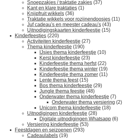
Snoepzakjes / traktatie zakjes
(37)
Kant en klare traktaties
(1)
Knijpfruit wikkels
(36)
Traktatie wikkels voor rozijnendoosjes
(11)
Juf cadeau's en meester cadeau's
(43)
Uitnodigingskaarten kinderfeestje
(15)
Kinderfeestjes
(220)
Activiteiten kinderfeestje
(27)
Thema kinderfeestje
(190)
IJsjes thema kinderfeestje
(10)
Kerst kinderfeestje
(23)
Kinderfeestje thema herfst
(22)
Kinderfeestje thema winter
(19)
Kinderfeestje thema zomer
(11)
Lente thema feest
(15)
Bos thema kinderfeestje
(29)
Jungle thema feestje
(48)
Onderwater thema kinderfeestje
(7)
Onderwater thema versiering
(2)
Unicorn thema kinderfeestje
(18)
Uitnodigingen kinderfeestje
(28)
Digitale uitnodigingen Whatsapp
(6)
Versiering kinderfeestje
(53)
Feestdagen en seizoenen
(293)
Cadeaulabels
(19)