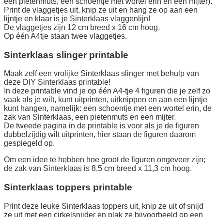
een pietenmuts, een schoentje met wortel erin en een mijter).
Print de vlaggetjes uit, knip ze uit en hang ze op aan een
lijntje en klaar is je Sinterklaas vlaggenlijn!
De vlaggetjes zijn 12 cm breed x 16 cm hoog.
Op één A4tje staan twee vlaggetjes.
Sinterklaas slinger printable
Maak zelf een vrolijke Sinterklaas slinger met behulp van
deze DIY Sinterklaas printable!
In deze printable vind je op één A4-tje 4 figuren die je zelf zo
vaak als je wilt, kunt uitprinten, uitknippen en aan een lijntje
kunt hangen, namelijk: een schoentje met een wortel erin, de
zak van Sinterklaas, een pietenmuts en een mijter.
De tweede pagina in de printable is voor als je de figuren
dubbelzijdig wilt uitprinten, hier staan de figuren daarom
gespiegeld op.
Om een idee te hebben hoe groot de figuren ongeveer zijn;
de zak van Sinterklaas is 8,5 cm breed x 11,3 cm hoog.
Sinterklaas toppers printable
Print deze leuke Sinterklaas toppers uit, knip ze uit of snijd
ze uit met een cirkelsnijder en plak ze bijvoorbeeld op een