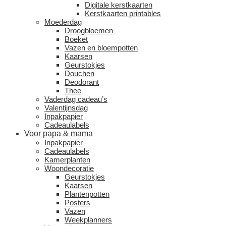
Digitale kerstkaarten
Kerstkaarten printables
Moederdag
Droogbloemen
Boeket
Vazen en bloempotten
Kaarsen
Geurstokjes
Douchen
Deodorant
Thee
Vaderdag cadeau’s
Valentijnsdag
Inpakpapier
Cadeaulabels
Voor papa & mama
Inpakpapier
Cadeaulabels
Kamerplanten
Woondecoratie
Geurstokjes
Kaarsen
Plantenpotten
Posters
Vazen
Weekplanners