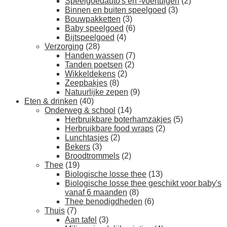
Speelgoedauto's en -voertuigen
(2)
Binnen en buiten speelgoed
(3)
Bouwpakketten
(3)
Baby speelgoed
(6)
Bijtspeelgoed
(4)
Verzorging
(28)
Handen wassen
(7)
Tanden poetsen
(2)
Wikkeldekens
(2)
Zeepbakjes
(8)
Natuurlijke zepen
(9)
Eten & drinken
(40)
Onderweg & school
(14)
Herbruikbare boterhamzakjes
(5)
Herbruikbare food wraps
(2)
Lunchtasjes
(2)
Bekers
(3)
Broodtrommels
(2)
Thee
(19)
Biologische losse thee
(13)
Biologische losse thee geschikt voor baby's
vanaf 6 maanden
(8)
Thee benodigdheden
(6)
Thuis
(7)
Aan tafel
(3)