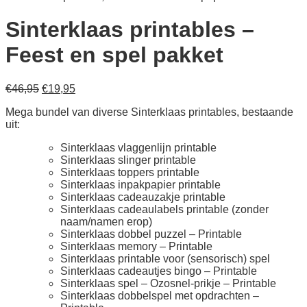
Sinterklaas printables –
Feest en spel pakket
Oorspronkelijke
Huidige
€
46,95
€
19,95
prijs
prijs
Mega bundel van diverse Sinterklaas printables, bestaande
was:
is:
uit:
€46,95.
€19,95.
Sinterklaas vlaggenlijn printable
Sinterklaas slinger printable
Sinterklaas toppers printable
Sinterklaas inpakpapier printable
Sinterklaas cadeauzakje printable
Sinterklaas cadeaulabels printable (zonder
naam/namen erop)
Sinterklaas dobbel puzzel – Printable
Sinterklaas memory – Printable
Sinterklaas printable voor (sensorisch) spel
Sinterklaas cadeautjes bingo – Printable
Sinterklaas spel – Ozosnel-prikje – Printable
Sinterklaas dobbelspel met opdrachten –