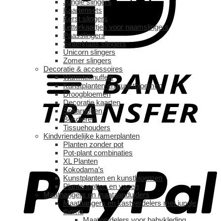
Jungle slingers
Kaartensets
Kerst slingers
Letterkaartjes voor naamslingers
Paasslingers
Sinterklaas slingers
Unicorn slingers
Zomer slingers
Decoratie & accessoires
Warmteknuffels
Kunstplanten en kunstbloemen
Droogbloemen
Decoratie kaarten
Spaarpotten
Bosdieren
Tissuehouders
Kindvriendelijke kamerplanten
Planten zonder pot
Pot-plant combinaties
XL Planten
Kokodama’s
Kunstplanten en kunstbloemen
Plantenpotten en vazen
Maathangers en maataanduiders
Maathangers en kastverdelers met jungle
thema
Maatverdelers voor babykleding