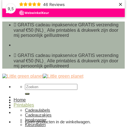
×
46
Reviews
9,5
Ga
naar
GRATIS cadeau inpakservice
GRATIS verzending
inhoud
vanaf €50 (NL)
Alle printables & drukwerk zijn door
mij persoonlijk geïllustreerd
GRATIS cadeau inpakservice
GRATIS verzending
vanaf €50 (NL)
Alle printables & drukwerk zijn door
mij persoonlijk geïllustreerd
Zoeken
naar:
Home
Printables
Cadeaulabels
Cadeauzakjes
Inpakpapier
Geen producten in de winkelwagen.
Kleurplaten