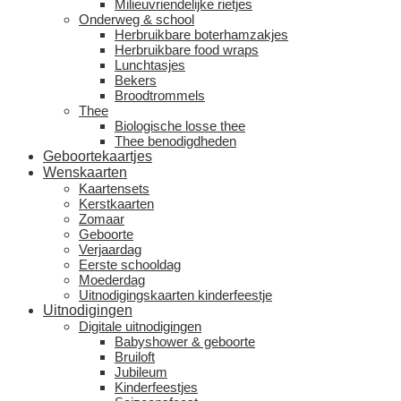
Milieuvriendelijke rietjes
Onderweg & school
Herbruikbare boterhamzakjes
Herbruikbare food wraps
Lunchtasjes
Bekers
Broodtrommels
Thee
Biologische losse thee
Thee benodigdheden
Geboortekaartjes
Wenskaarten
Kaartensets
Kerstkaarten
Zomaar
Geboorte
Verjaardag
Eerste schooldag
Moederdag
Uitnodigingskaarten kinderfeestje
Uitnodigingen
Digitale uitnodigingen
Babyshower & geboorte
Bruiloft
Jubileum
Kinderfeestjes