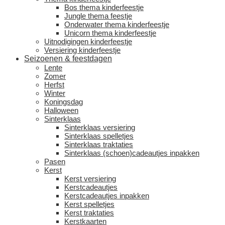
Bos thema kinderfeestje
Jungle thema feestje
Onderwater thema kinderfeestje
Unicorn thema kinderfeestje
Uitnodigingen kinderfeestje
Versiering kinderfeestje
Seizoenen & feestdagen
Lente
Zomer
Herfst
Winter
Koningsdag
Halloween
Sinterklaas
Sinterklaas versiering
Sinterklaas spelletjes
Sinterklaas traktaties
Sinterklaas (schoen)cadeautjes inpakken
Pasen
Kerst
Kerst versiering
Kerstcadeautjes
Kerstcadeautjes inpakken
Kerst spelletjes
Kerst traktaties
Kerstkaarten