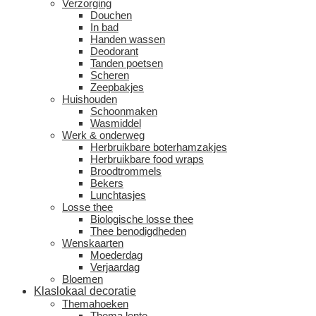
Verzorging
Douchen
In bad
Handen wassen
Deodorant
Tanden poetsen
Scheren
Zeepbakjes
Huishouden
Schoonmaken
Wasmiddel
Werk & onderweg
Herbruikbare boterhamzakjes
Herbruikbare food wraps
Broodtrommels
Bekers
Lunchtasjes
Losse thee
Biologische losse thee
Thee benodigdheden
Wenskaarten
Moederdag
Verjaardag
Bloemen
Klaslokaal decoratie
Themahoeken
Thema lente