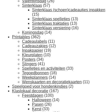
Valentijnsdag
(26)
Sinterklaas
(57)
Sinterklaas (schoen)cadeautjes inpakken
(15)
Sinterklaas spelletjes
(13)
Sinterklaas traktaties
(13)
Sinterklaas versiering
(16)
Koningsdag
(14)
Printables
(362)
Cadeaulabels
(11)
Cadeauzakjes
(12)
Inpakpapier
(19)
Kleurplaten
(10)
Posters
(34)
Slingers
(41)
Spelletjes en activiteiten
(33)
Tegoedbonnen
(18)
Weekplanners
(14)
Wenskaarten en decoratiekaarten
(11)
Speelgoed voor hondenkindjes
(2)
Klaslokaal decoratie
(167)
Feestdagen
(100)
Halloween
(14)
Pasen
(26)
Kerst
(33)