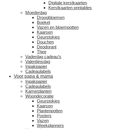
Digitale kerstkaarten
Kerstkaarten printables
Moederdag
Droogbloemen
Boeket
Vazen en bloempotten
Kaarsen
Geurstokjes
Douchen
Deodorant
Thee
Vaderdag cadeau’s
Valentijnsdag
Inpakpapier
Cadeaulabels
Voor papa & mama
Inpakpapier
Cadeaulabels
Kamerplanten
Woondecoratie
Geurstokjes
Kaarsen
Plantenpotten
Posters
Vazen
Weekplanners