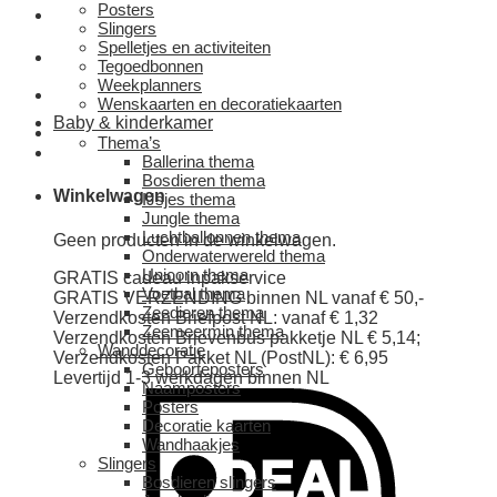
Posters
Slingers
Spelletjes en activiteiten
Tegoedbonnen
Weekplanners
Wenskaarten en decoratiekaarten
Baby & kinderkamer
Thema’s
Ballerina thema
Bosdieren thema
Winkelwagen
IJsjes thema
Jungle thema
Luchtballonnen thema
Geen producten in de winkelwagen.
Onderwaterwereld thema
Unicorn thema
GRATIS cadeau inpakservice
Voetbal thema
GRATIS VERZENDING binnen NL vanaf € 50,-
Zeedieren thema
Verzendkosten Briefpost NL: vanaf € 1,32
Zeemeermin thema
Verzendkosten Brievenbus pakketje NL € 5,14;
Wanddecoratie
Verzendkosten Pakket NL (PostNL): € 6,95
Geboorteposters
Levertijd 1-3 werkdagen binnen NL
Naamposters
Posters
Decoratie kaarten
Wandhaakjes
Slingers
Bosdieren slingers