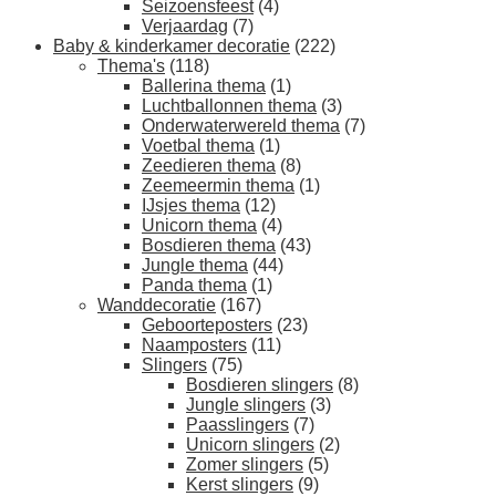
Seizoensfeest
(4)
Verjaardag
(7)
Baby & kinderkamer decoratie
(222)
Thema's
(118)
Ballerina thema
(1)
Luchtballonnen thema
(3)
Onderwaterwereld thema
(7)
Voetbal thema
(1)
Zeedieren thema
(8)
Zeemeermin thema
(1)
IJsjes thema
(12)
Unicorn thema
(4)
Bosdieren thema
(43)
Jungle thema
(44)
Panda thema
(1)
Wanddecoratie
(167)
Geboorteposters
(23)
Naamposters
(11)
Slingers
(75)
Bosdieren slingers
(8)
Jungle slingers
(3)
Paasslingers
(7)
Unicorn slingers
(2)
Zomer slingers
(5)
Kerst slingers
(9)