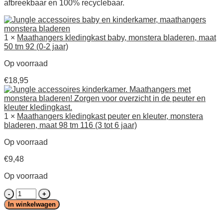
afbreekbaar en 100% recyclebaar.
1 ×
Maathangers kledingkast baby, monstera bladeren, maat
50 tm 92 (0-2 jaar)
Op voorraad
€
18,95
1 ×
Maathangers kledingkast peuter en kleuter, monstera
bladeren, maat 98 tm 116 (3 tot 6 jaar)
Op voorraad
€
9,48
Op voorraad
Maathangers
kledingkast
In winkelwagen
baby
en