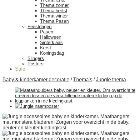
Thema zomer
Thema herfst
Thema winter
Thema Pasen
Feestdagen
Pasen
Halloween
Sinterklaas
Kerst
Koningsdag
Slingers
Posters
Sale
Baby & kinderkamer decoratie
/
Thema's
/
Jungle thema