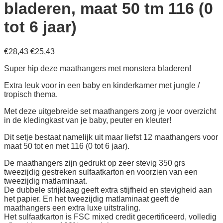
bladeren, maat 50 tm 116 (0
tot 6 jaar)
Oorspronkelijke
Huidige
€
28,43
€
25,43
prijs
prijs
Super hip deze maathangers met monstera bladeren!
was:
is:
€28,43.
€25,43.
Extra leuk voor in een baby en kinderkamer met jungle /
tropisch thema.
Met deze uitgebreide set maathangers zorg je voor overzicht
in de kledingkast van je baby, peuter en kleuter!
Dit setje bestaat namelijk uit maar liefst 12 maathangers voor
maat 50 tot en met 116 (0 tot 6 jaar).
De maathangers zijn gedrukt op zeer stevig 350 grs
tweezijdig gestreken sulfaatkarton en voorzien van een
tweezijdig matlaminaat.
De dubbele strijklaag geeft extra stijfheid en stevigheid aan
het papier. En het tweezijdig matlaminaat geeft de
maathangers een extra luxe uitstraling.
Het sulfaatkarton is FSC mixed credit gecertificeerd, volledig