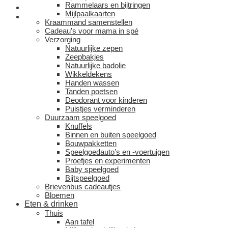
Rammelaars en bijtringen
Mijlpaalkaarten
Kraammand samenstellen
Cadeau’s voor mama in spé
Verzorging
Natuurlijke zepen
Zeepbakjes
Natuurlijke badolie
Wikkeldekens
Handen wassen
Tanden poetsen
Deodorant voor kinderen
Puistjes verminderen
Duurzaam speelgoed
Knuffels
Binnen en buiten speelgoed
Bouwpakketten
Speelgoedauto’s en -voertuigen
Proefjes en experimenten
Baby speelgoed
Bijtspeelgoed
Brievenbus cadeautjes
Bloemen
Eten & drinken
Thuis
Aan tafel