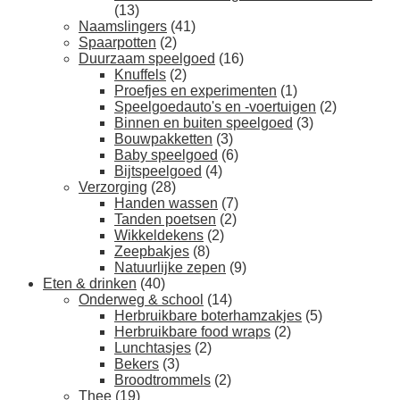
(13)
Naamslingers
(41)
Spaarpotten
(2)
Duurzaam speelgoed
(16)
Knuffels
(2)
Proefjes en experimenten
(1)
Speelgoedauto's en -voertuigen
(2)
Binnen en buiten speelgoed
(3)
Bouwpakketten
(3)
Baby speelgoed
(6)
Bijtspeelgoed
(4)
Verzorging
(28)
Handen wassen
(7)
Tanden poetsen
(2)
Wikkeldekens
(2)
Zeepbakjes
(8)
Natuurlijke zepen
(9)
Eten & drinken
(40)
Onderweg & school
(14)
Herbruikbare boterhamzakjes
(5)
Herbruikbare food wraps
(2)
Lunchtasjes
(2)
Bekers
(3)
Broodtrommels
(2)
Thee
(19)