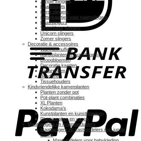
Jungle slingers
Kaartensets
Kerst slingers
Letterkaartjes voor naamslingers
Paasslingers
Sinterklaas slingers
Unicorn slingers
Zomer slingers
Decoratie & accessoires
Warmteknuffels
Kunstplanten en kunstbloemen
Droogbloemen
Decoratie kaarten
Spaarpotten
Bosdieren
Tissuehouders
Kindvriendelijke kamerplanten
Planten zonder pot
Pot-plant combinaties
XL Planten
Kokodama’s
Kunstplanten en kunstbloemen
Plantenpotten en vazen
Maathangers en maataanduiders
Maathangers en kastverdelers met jungle
thema
Maatverdelers voor babykleding