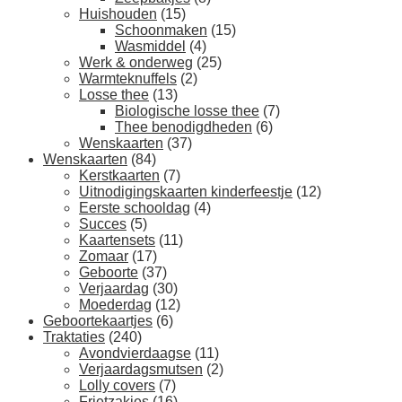
Huishouden
(15)
Schoonmaken
(15)
Wasmiddel
(4)
Werk & onderweg
(25)
Warmteknuffels
(2)
Losse thee
(13)
Biologische losse thee
(7)
Thee benodigdheden
(6)
Wenskaarten
(37)
Wenskaarten
(84)
Kerstkaarten
(7)
Uitnodigingskaarten kinderfeestje
(12)
Eerste schooldag
(4)
Succes
(5)
Kaartensets
(11)
Zomaar
(17)
Geboorte
(37)
Verjaardag
(30)
Moederdag
(12)
Geboortekaartjes
(6)
Traktaties
(240)
Avondvierdaagse
(11)
Verjaardagsmutsen
(2)
Lolly covers
(7)
Frietzakjes
(16)