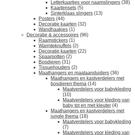
Letterkaartjes voor naamslingers
(38)
Kaartensets
(5)
Sinterklaas slingers
(13)
Posters
(44)
Decoratie kaarten
(32)
Wandhaakjes
(1)
Decoratie & accessoires
(96)
Raamstickers
(1)
Warmteknuffels
(2)
Decoratie kaarten
(22)
Spaarpotten
(2)
Bosdieren
(31)
Tissuehouders
(2)
Maathangers en maataanduiders
(36)
Maathangers en kastverdelers met
bosdieren thema
(14)
Maatverdelers voor babykleding
(10)
Maatverdelers voor kleding van
baby tot en met kleuter
(4)
Maathangers en kastverdelers met
jungle thema
(18)
Maatverdelers voor babykleding
(7)
Maatverdelers voor kleding van