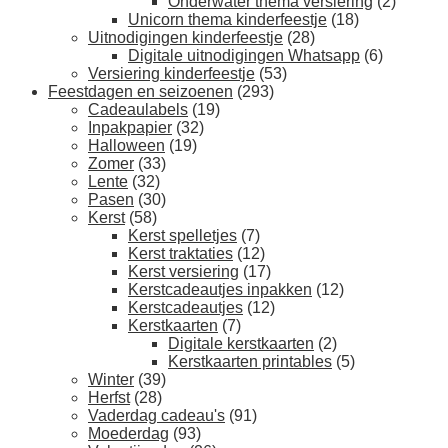
Onderwater thema versiering
(2)
Unicorn thema kinderfeestje
(18)
Uitnodigingen kinderfeestje
(28)
Digitale uitnodigingen Whatsapp
(6)
Versiering kinderfeestje
(53)
Feestdagen en seizoenen
(293)
Cadeaulabels
(19)
Inpakpapier
(32)
Halloween
(19)
Zomer
(33)
Lente
(32)
Pasen
(30)
Kerst
(58)
Kerst spelletjes
(7)
Kerst traktaties
(12)
Kerst versiering
(17)
Kerstcadeautjes inpakken
(12)
Kerstcadeautjes
(12)
Kerstkaarten
(7)
Digitale kerstkaarten
(2)
Kerstkaarten printables
(5)
Winter
(39)
Herfst
(28)
Vaderdag cadeau's
(91)
Moederdag
(93)