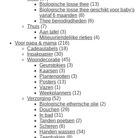
Biologische losse thee
(13)
Biologische losse thee geschikt voor baby's
vanaf 6 maanden
(8)
Thee benodigdheden
(6)
Thuis
(7)
Aan tafel
(3)
Milieuvriendelijke rietjes
(4)
Voor papa & mama
(216)
Cadeaulabels
(18)
Inpakpapier
(30)
Woondecoratie
(45)
Geurstokjes
(3)
Kaarsen
(3)
Plantenpotten
(3)
Posters
(13)
Vazen
(1)
Weekplanners
(12)
Verzorging
(52)
Biologische etherische olie
(2)
Douchen
(29)
In bad
(31)
Tanden poetsen
(2)
Scheren
(6)
Handen wassen
(34)
Zeepbakjes
(8)