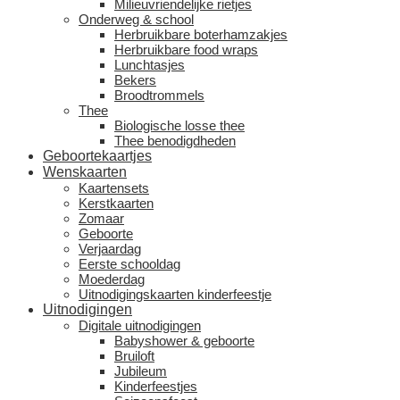
Milieuvriendelijke rietjes
Onderweg & school
Herbruikbare boterhamzakjes
Herbruikbare food wraps
Lunchtasjes
Bekers
Broodtrommels
Thee
Biologische losse thee
Thee benodigdheden
Geboortekaartjes
Wenskaarten
Kaartensets
Kerstkaarten
Zomaar
Geboorte
Verjaardag
Eerste schooldag
Moederdag
Uitnodigingskaarten kinderfeestje
Uitnodigingen
Digitale uitnodigingen
Babyshower & geboorte
Bruiloft
Jubileum
Kinderfeestjes