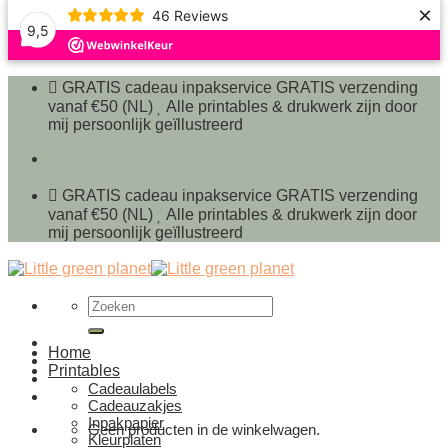
×
46
Reviews
9,5
Ga
naar
GRATIS cadeau inpakservice
GRATIS verzending
inhoud
vanaf €50 (NL)
Alle printables & drukwerk zijn door
mij persoonlijk geïllustreerd
GRATIS cadeau inpakservice
GRATIS verzending
vanaf €50 (NL)
Alle printables & drukwerk zijn door
mij persoonlijk geïllustreerd
Zoeken
naar:
Home
Printables
Cadeaulabels
Cadeauzakjes
Inpakpapier
Geen producten in de winkelwagen.
Kleurplaten