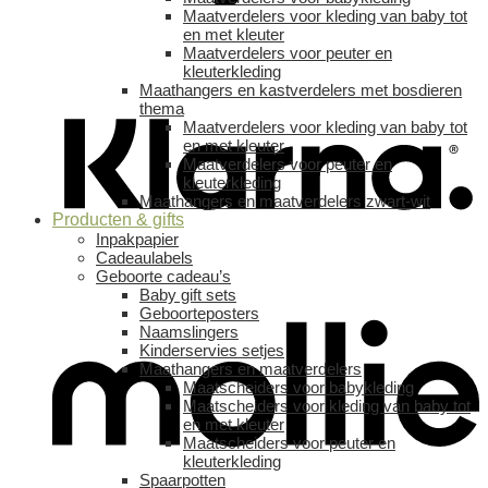
Maatverdelers voor kleding van baby tot
en met kleuter
Maatverdelers voor peuter en
kleuterkleding
Maathangers en kastverdelers met bosdieren
thema
Maatverdelers voor kleding van baby tot
en met kleuter
Maatverdelers voor peuter en
kleuterkleding
Maathangers en maatverdelers zwart-wit
Producten & gifts
Inpakpapier
Cadeaulabels
Geboorte cadeau’s
Baby gift sets
Geboorteposters
Naamslingers
Kinderservies setjes
Maathangers en maatverdelers
Maatscheiders voor babykleding
Maatscheiders voor kleding van baby tot
en met kleuter
Maatscheiders voor peuter en
kleuterkleding
Spaarpotten