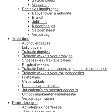
Seizoensfeest
Verjaardag
Printable uitnodigingen
Babyshower & geboorte
Bruiloft
Jubileum
Kinderfeestjes
Seizoensfeest
Verjaardag
Traktaties
Avondvierdaagse
Lolly covers
Traktatie doosjes
Traktatie wikkels voor drankjes
Snoepzakjes / traktatie zakjes
Knijpfruit wikkels
Traktatie labels voor snoepzakjes en traktatie zakjes
Traktatie wikkels voor rozijnendoosjes
Frietzakjes
Chips wikkels
Kant en klare traktaties
Juf cadeau’s en meester cadeau’s
Uitnodigingskaarten kinderfeestje
Verjaardagsmutsen
Kinderfeestjes
Activiteiten kinderfeestje
Thema kinderfeestje