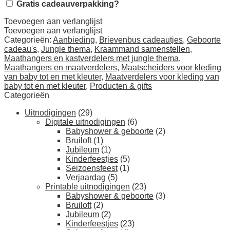
Gratis cadeauverpakking?
kind,
monstera
Toevoegen aan verlanglijst
bladeren,
Toevoegen aan verlanglijst
maat
Categorieën:
Aanbieding
,
Brievenbus cadeautjes
,
Geboorte
50
cadeau's
,
Jungle thema
,
Kraammand samenstellen
,
tm
Maathangers en kastverdelers met jungle thema
,
116
Maathangers en maatverdelers
,
Maatscheiders voor kleding
(0
van baby tot en met kleuter
,
Maatverdelers voor kleding van
tot
baby tot en met kleuter
,
Producten & gifts
6
Categorieën
jaar)
aantal
Uitnodigingen
(29)
Digitale uitnodigingen
(6)
Babyshower & geboorte
(2)
Bruiloft
(1)
Jubileum
(1)
Kinderfeestjes
(5)
Seizoensfeest
(1)
Verjaardag
(5)
Printable uitnodigingen
(23)
Babyshower & geboorte
(3)
Bruiloft
(2)
Jubileum
(2)
Kinderfeestjes
(23)