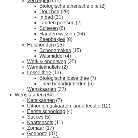
Verzorging
(52)
Biologische etherische olie
(2)
Douchen
(29)
In bad
(31)
Tanden poetsen
(2)
Scheren
(6)
Handen wassen
(34)
Zeepbakjes
(8)
Huishouden
(15)
Schoonmaken
(15)
Wasmiddel
(4)
Werk & onderweg
(25)
Warmteknuffels
(2)
Losse thee
(13)
Biologische losse thee
(7)
Thee benodigdheden
(6)
Wenskaarten
(37)
Wenskaarten
(84)
Kerstkaarten
(7)
Uitnodigingskaarten kinderfeestje
(12)
Eerste schooldag
(4)
Succes
(5)
Kaartensets
(11)
Zomaar
(17)
Geboorte
(37)