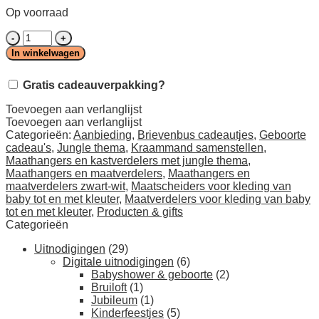
Op voorraad
Complete
set
In winkelwagen
van
maathangers
Gratis cadeauverpakking?
en
maataanduiders
Toevoegen aan verlanglijst
kledingkast
Toevoegen aan verlanglijst
baby
Categorieën:
Aanbieding
,
Brievenbus cadeautjes
,
Geboorte
tot
cadeau's
,
Jungle thema
,
Kraammand samenstellen
,
en
Maathangers en kastverdelers met jungle thema
,
met
Maathangers en maatverdelers
,
Maathangers en
kleuter,
maatverdelers zwart-wit
,
Maatscheiders voor kleding van
zwart-
baby tot en met kleuter
,
Maatverdelers voor kleding van baby
wit
tot en met kleuter
,
Producten & gifts
jungle
Categorieën
dieren,
maat
Uitnodigingen
(29)
50
Digitale uitnodigingen
(6)
tm
Babyshower & geboorte
(2)
116
Bruiloft
(1)
(0
Jubileum
(1)
tot
Kinderfeestjes
(5)
6