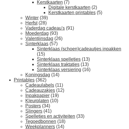
Kerstkaarten
(7)
Digitale kerstkaarten
(2)
Kerstkaarten printables
(5)
Winter
(39)
Herfst
(28)
Vaderdag cadeau's
(91)
Moederdag
(93)
Valentijnsdag
(26)
Sinterklaas
(57)
Sinterklaas (schoen)cadeautjes inpakken
(15)
Sinterklaas spelletjes
(13)
Sinterklaas traktaties
(13)
Sinterklaas versiering
(16)
Koningsdag
(14)
Printables
(362)
Cadeaulabels
(11)
Cadeauzakjes
(12)
Inpakpapier
(19)
Kleurplaten
(10)
Posters
(34)
Slingers
(41)
Spelletjes en activiteiten
(33)
Tegoedbonnen
(18)
Weekplanners
(14)