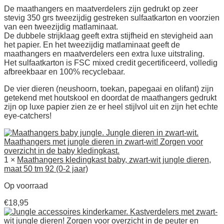
De maathangers en maatverdelers zijn gedrukt op zeer
stevig 350 grs tweezijdig gestreken sulfaatkarton en voorzien
van een tweezijdig matlaminaat.
De dubbele strijklaag geeft extra stijfheid en stevigheid aan
het papier. En het tweezijdig matlaminaat geeft de
maathangers en maatverdelers een extra luxe uitstraling.
Het sulfaatkarton is FSC mixed credit gecertificeerd, volledig
afbreekbaar en 100% recyclebaar.
De vier dieren (neushoorn, toekan, papegaai en olifant) zijn
getekend met houtskool en doordat de maathangers gedrukt
zijn op luxe papier zien ze er heel stijlvol uit en zijn het echte
eye-catchers!
1 ×
Maathangers kledingkast baby, zwart-wit jungle dieren,
maat 50 tm 92 (0-2 jaar)
Op voorraad
€
18,95