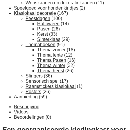
Wenskaarten en decoratiekaarten
(11)
Speelgoed voor hondenkindjes
(2)
Klaslokaal decoratie
(167)
Feestdagen
(100)
Halloween
(14)
Pasen
(26)
Kerst
(33)
Sinterklaas
(29)
Themahoeken
(91)
Thema zomer
(18)
Thema lente
(12)
Thema Pasen
(16)
Thema winter
(32)
Thema herfst
(26)
Slingers
(36)
Sensorisch spel
(17)
Raamstickers klaslokaal
(1)
Posters
(26)
Aanbieding
(59)
Beschrijving
Videos
Beoordelingen (0)
Een georganiseerde kledingkast voor