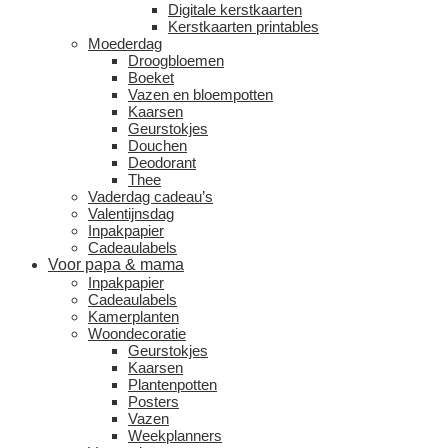
Digitale kerstkaarten
Kerstkaarten printables
Moederdag
Droogbloemen
Boeket
Vazen en bloempotten
Kaarsen
Geurstokjes
Douchen
Deodorant
Thee
Vaderdag cadeau’s
Valentijnsdag
Inpakpapier
Cadeaulabels
Voor papa & mama
Inpakpapier
Cadeaulabels
Kamerplanten
Woondecoratie
Geurstokjes
Kaarsen
Plantenpotten
Posters
Vazen
Weekplanners