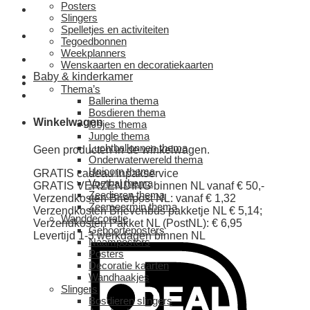
Posters
Slingers
Spelletjes en activiteiten
Tegoedbonnen
Weekplanners
Wenskaarten en decoratiekaarten
Baby & kinderkamer
Thema’s
Ballerina thema
Bosdieren thema
Winkelwagen
IJsjes thema
Jungle thema
Luchtballonnen thema
Geen producten in de winkelwagen.
Onderwaterwereld thema
Unicorn thema
GRATIS cadeau inpakservice
Voetbal thema
GRATIS VERZENDING binnen NL vanaf € 50,-
Zeedieren thema
Verzendkosten Briefpost NL: vanaf € 1,32
Zeemeermin thema
Verzendkosten Brievenbus pakketje NL € 5,14;
Wanddecoratie
Verzendkosten Pakket NL (PostNL): € 6,95
Geboorteposters
Levertijd 1-3 werkdagen binnen NL
Naamposters
Posters
Decoratie kaarten
Wandhaakjes
Slingers
Bosdieren slingers