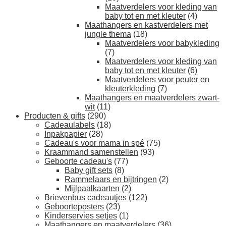
Maatverdelers voor kleding van
baby tot en met kleuter
(4)
Maathangers en kastverdelers met
jungle thema
(18)
Maatverdelers voor babykleding
(7)
Maatverdelers voor kleding van
baby tot en met kleuter
(6)
Maatverdelers voor peuter en
kleuterkleding
(7)
Maathangers en maatverdelers zwart-
wit
(11)
Producten & gifts
(290)
Cadeaulabels
(18)
Inpakpapier
(28)
Cadeau's voor mama in spé
(75)
Kraammand samenstellen
(93)
Geboorte cadeau's
(77)
Baby gift sets
(8)
Rammelaars en bijtringen
(2)
Mijlpaalkaarten
(2)
Brievenbus cadeautjes
(122)
Geboorteposters
(23)
Kinderservies setjes
(1)
Maathangers en maatverdelers
(36)