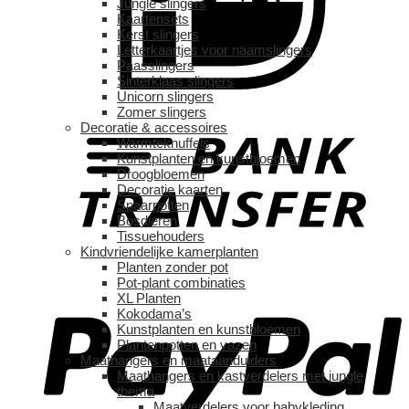
Jungle slingers
Kaartensets
Kerst slingers
Letterkaartjes voor naamslingers
Paasslingers
Sinterklaas slingers
Unicorn slingers
Zomer slingers
Decoratie & accessoires
Warmteknuffels
Kunstplanten en kunstbloemen
Droogbloemen
Decoratie kaarten
Spaarpotten
Bosdieren
Tissuehouders
Kindvriendelijke kamerplanten
Planten zonder pot
Pot-plant combinaties
XL Planten
Kokodama’s
Kunstplanten en kunstbloemen
Plantenpotten en vazen
Maathangers en maataanduiders
Maathangers en kastverdelers met jungle
thema
Maatverdelers voor babykleding