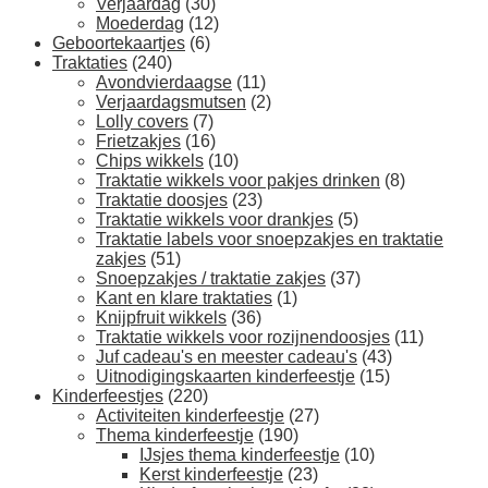
Verjaardag
(30)
Moederdag
(12)
Geboortekaartjes
(6)
Traktaties
(240)
Avondvierdaagse
(11)
Verjaardagsmutsen
(2)
Lolly covers
(7)
Frietzakjes
(16)
Chips wikkels
(10)
Traktatie wikkels voor pakjes drinken
(8)
Traktatie doosjes
(23)
Traktatie wikkels voor drankjes
(5)
Traktatie labels voor snoepzakjes en traktatie
zakjes
(51)
Snoepzakjes / traktatie zakjes
(37)
Kant en klare traktaties
(1)
Knijpfruit wikkels
(36)
Traktatie wikkels voor rozijnendoosjes
(11)
Juf cadeau's en meester cadeau's
(43)
Uitnodigingskaarten kinderfeestje
(15)
Kinderfeestjes
(220)
Activiteiten kinderfeestje
(27)
Thema kinderfeestje
(190)
IJsjes thema kinderfeestje
(10)
Kerst kinderfeestje
(23)