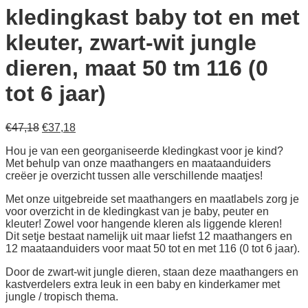
kledingkast baby tot en met
kleuter, zwart-wit jungle
dieren, maat 50 tm 116 (0
tot 6 jaar)
Oorspronkelijke
Huidige
€
47,18
€
37,18
prijs
prijs
Hou je van een georganiseerde kledingkast voor je kind?
was:
is:
Met behulp van onze maathangers en maataanduiders
€47,18.
€37,18.
creëer je overzicht tussen alle verschillende maatjes!
Met onze uitgebreide set maathangers en maatlabels zorg je
voor overzicht in de kledingkast van je baby, peuter en
kleuter! Zowel voor hangende kleren als liggende kleren!
Dit setje bestaat namelijk uit maar liefst 12 maathangers en
12 maataanduiders voor maat 50 tot en met 116 (0 tot 6 jaar).
Door de zwart-wit jungle dieren, staan deze maathangers en
kastverdelers extra leuk in een baby en kinderkamer met
jungle / tropisch thema.