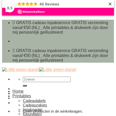
×
46
Reviews
9,5
Ga
naar
GRATIS cadeau inpakservice
GRATIS verzending
inhoud
vanaf €50 (NL)
Alle printables & drukwerk zijn door
mij persoonlijk geïllustreerd
GRATIS cadeau inpakservice
GRATIS verzending
vanaf €50 (NL)
Alle printables & drukwerk zijn door
mij persoonlijk geïllustreerd
Zoeken
naar:
Home
Printables
Cadeaulabels
Cadeauzakjes
Inpakpapier
Geen producten in de winkelwagen.
Kleurplaten