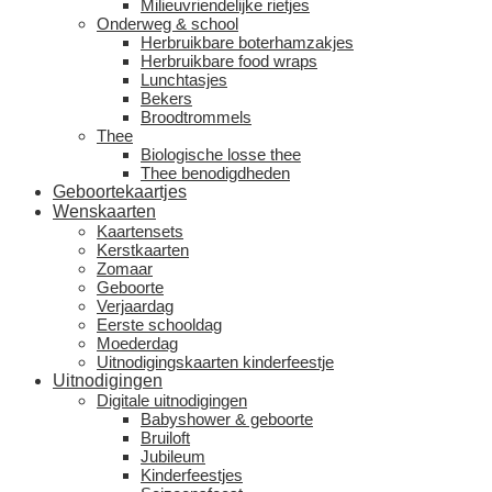
Milieuvriendelijke rietjes
Onderweg & school
Herbruikbare boterhamzakjes
Herbruikbare food wraps
Lunchtasjes
Bekers
Broodtrommels
Thee
Biologische losse thee
Thee benodigdheden
Geboortekaartjes
Wenskaarten
Kaartensets
Kerstkaarten
Zomaar
Geboorte
Verjaardag
Eerste schooldag
Moederdag
Uitnodigingskaarten kinderfeestje
Uitnodigingen
Digitale uitnodigingen
Babyshower & geboorte
Bruiloft
Jubileum
Kinderfeestjes