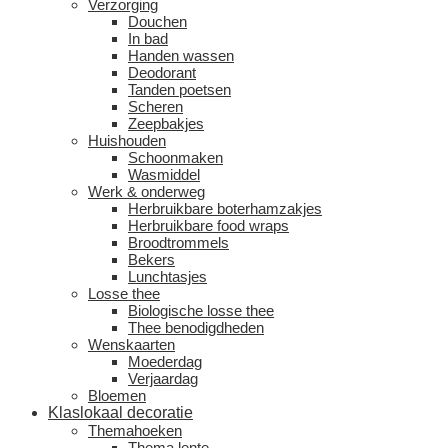
Verzorging
Douchen
In bad
Handen wassen
Deodorant
Tanden poetsen
Scheren
Zeepbakjes
Huishouden
Schoonmaken
Wasmiddel
Werk & onderweg
Herbruikbare boterhamzakjes
Herbruikbare food wraps
Broodtrommels
Bekers
Lunchtasjes
Losse thee
Biologische losse thee
Thee benodigdheden
Wenskaarten
Moederdag
Verjaardag
Bloemen
Klaslokaal decoratie
Themahoeken
Thema lente