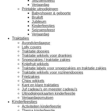
Seizoensfeest
Verjaardag
Printable uitnodigingen
Babyshower & geboorte
Bruiloft
Jubileum
Kinderfeestjes
Seizoensfeest
Verjaardag
Traktaties
Avondvierdaagse
Lolly covers
Traktatie doosjes
Traktatie wikkels voor drankjes
Snoepzakjes / traktatie zakjes
Knijpfruit wikkels
Traktatie labels voor snoepzakjes en traktatie zakjes
Traktatie wikkels voor rozijnendoosjes
Frietzakjes
Chips wikkels
Kant en klare traktaties
Juf cadeau’s en meester cadeau’s
Uitnodigingskaarten kinderfeestje
Verjaardagsmutsen
Kinderfeestjes
Activiteiten kinderfeestje
Thema kinderfeestje