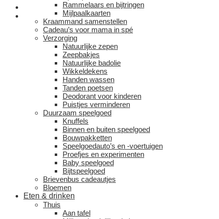
Rammelaars en bijtringen
Mijlpaalkaarten
Kraammand samenstellen
Cadeau’s voor mama in spé
Verzorging
Natuurlijke zepen
Zeepbakjes
Natuurlijke badolie
Wikkeldekens
Handen wassen
Tanden poetsen
Deodorant voor kinderen
Puistjes verminderen
Duurzaam speelgoed
Knuffels
Binnen en buiten speelgoed
Bouwpakketten
Speelgoedauto’s en -voertuigen
Proefjes en experimenten
Baby speelgoed
Bijtspeelgoed
Brievenbus cadeautjes
Bloemen
Eten & drinken
Thuis
Aan tafel