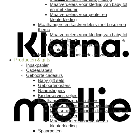
Maatverdelers voor kleding van baby tot
en met kleuter
Maatverdelers voor peuter en
kleuterkleding
Maathangers en kastverdelers met bosdieren
thema
Maatverdelers voor kleding van baby tot
en met kleuter
Maatverdelers voor peuter en
kleuterkleding
Maathangers en maatverdelers zwart-wit
Producten & gifts
Inpakpapier
Cadeaulabels
Geboorte cadeau’s
Baby gift sets
Geboorteposters
Naamslingers
Kinderservies setjes
Maathangers en maatverdelers
Maatscheiders voor babykleding
Maatscheiders voor kleding van baby tot
en met kleuter
Maatscheiders voor peuter en
kleuterkleding
Spaarpotten