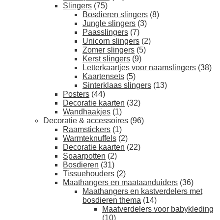
Slingers
(75)
Bosdieren slingers
(8)
Jungle slingers
(3)
Paasslingers
(7)
Unicorn slingers
(2)
Zomer slingers
(5)
Kerst slingers
(9)
Letterkaartjes voor naamslingers
(38)
Kaartensets
(5)
Sinterklaas slingers
(13)
Posters
(44)
Decoratie kaarten
(32)
Wandhaakjes
(1)
Decoratie & accessoires
(96)
Raamstickers
(1)
Warmteknuffels
(2)
Decoratie kaarten
(22)
Spaarpotten
(2)
Bosdieren
(31)
Tissuehouders
(2)
Maathangers en maataanduiders
(36)
Maathangers en kastverdelers met
bosdieren thema
(14)
Maatverdelers voor babykleding
(10)