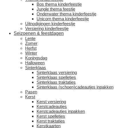
Bos thema kinderfeestje
Jungle thema feestje
Onderwater thema kinderfeestje
Unicorn thema kinderfeestje
Uitnodigingen kinderfeestje
Versiering kinderfeestje
Seizoenen & feestdagen
Lente
Zomer
Herfst
Winter
Koningsdag
Halloween
Sinterklaas
Sinterklaas versiering
Sinterklaas spelletjes
Sinterklaas traktaties
Sinterklaas (schoen)cadeautjes inpakken
Pasen
Kerst
Kerst versiering
Kerstcadeautjes
Kerstcadeautjes inpakken
Kerst spelletjes
Kerst traktaties
Kerstkaarten