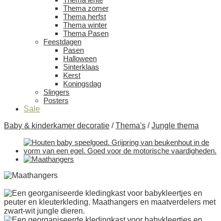
Thema zomer
Thema herfst
Thema winter
Thema Pasen
Feestdagen
Pasen
Halloween
Sinterklaas
Kerst
Koningsdag
Slingers
Posters
Sale
Baby & kinderkamer decoratie
/
Thema's
/
Jungle thema