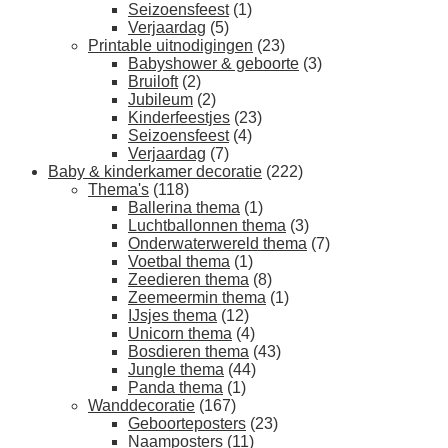
Seizoensfeest
(1)
jaar)
Verjaardag
(5)
aantal
Printable uitnodigingen
(23)
Babyshower & geboorte
(3)
Bruiloft
(2)
Jubileum
(2)
Kinderfeestjes
(23)
Seizoensfeest
(4)
Verjaardag
(7)
Baby & kinderkamer decoratie
(222)
Thema's
(118)
Ballerina thema
(1)
Luchtballonnen thema
(3)
Onderwaterwereld thema
(7)
Voetbal thema
(1)
Zeedieren thema
(8)
Zeemeermin thema
(1)
IJsjes thema
(12)
Unicorn thema
(4)
Bosdieren thema
(43)
Jungle thema
(44)
Panda thema
(1)
Wanddecoratie
(167)
Geboorteposters
(23)
Naamposters
(11)