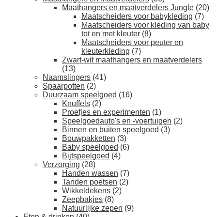
Maathangers en maatverdelers Jungle
(20)
Maatscheiders voor babykleding
(7)
Maatscheiders voor kleding van baby
tot en met kleuter
(8)
Maatscheiders voor peuter en
kleuterkleding
(7)
Zwart-wit maathangers en maatverdelers
(13)
Naamslingers
(41)
Spaarpotten
(2)
Duurzaam speelgoed
(16)
Knuffels
(2)
Proefjes en experimenten
(1)
Speelgoedauto's en -voertuigen
(2)
Binnen en buiten speelgoed
(3)
Bouwpakketten
(3)
Baby speelgoed
(6)
Bijtspeelgoed
(4)
Verzorging
(28)
Handen wassen
(7)
Tanden poetsen
(2)
Wikkeldekens
(2)
Zeepbakjes
(8)
Natuurlijke zepen
(9)
Eten & drinken
(40)