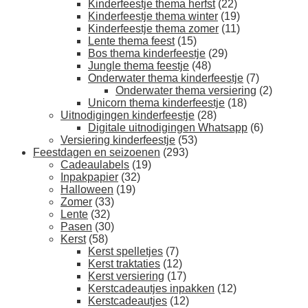
Kinderfeestje thema herfst
(22)
Kinderfeestje thema winter
(19)
Kinderfeestje thema zomer
(11)
Lente thema feest
(15)
Bos thema kinderfeestje
(29)
Jungle thema feestje
(48)
Onderwater thema kinderfeestje
(7)
Onderwater thema versiering
(2)
Unicorn thema kinderfeestje
(18)
Uitnodigingen kinderfeestje
(28)
Digitale uitnodigingen Whatsapp
(6)
Versiering kinderfeestje
(53)
Feestdagen en seizoenen
(293)
Cadeaulabels
(19)
Inpakpapier
(32)
Halloween
(19)
Zomer
(33)
Lente
(32)
Pasen
(30)
Kerst
(58)
Kerst spelletjes
(7)
Kerst traktaties
(12)
Kerst versiering
(17)
Kerstcadeautjes inpakken
(12)
Kerstcadeautjes
(12)