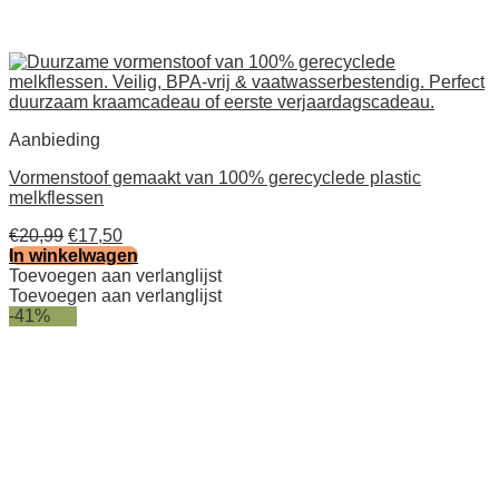
Aanbieding
Vormenstoof gemaakt van 100% gerecyclede plastic
melkflessen
Oorspronkelijke
Huidige
€
20,99
€
17,50
prijs
prijs
In winkelwagen
was:
is:
Toevoegen aan verlanglijst
€20,99.
€17,50.
Toevoegen aan verlanglijst
-41%