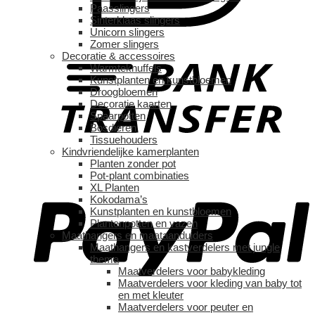
Paasslingers
Sinterklaas slingers
Unicorn slingers
Zomer slingers
Decoratie & accessoires
Warmteknuffels
Kunstplanten en kunstbloemen
Droogbloemen
Decoratie kaarten
Spaarpotten
Bosdieren
Tissuehouders
Kindvriendelijke kamerplanten
Planten zonder pot
Pot-plant combinaties
XL Planten
Kokodama’s
Kunstplanten en kunstbloemen
Plantenpotten en vazen
Maathangers en maataanduiders
Maathangers en kastverdelers met jungle
thema
Maatverdelers voor babykleding
Maatverdelers voor kleding van baby tot
en met kleuter
Maatverdelers voor peuter en