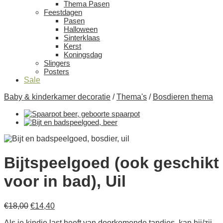
Thema Pasen
Feestdagen
Pasen
Halloween
Sinterklaas
Kerst
Koningsdag
Slingers
Posters
Sale
Baby & kinderkamer decoratie
/
Thema's
/
Bosdieren thema
Bijtspeelgoed (ook geschikt
voor in bad), Uil
Oorspronkelijke
Huidige
€
18,00
€
14,40
prijs
prijs
Als je kindje last heeft van doorkomende tandjes, kan hij/zij