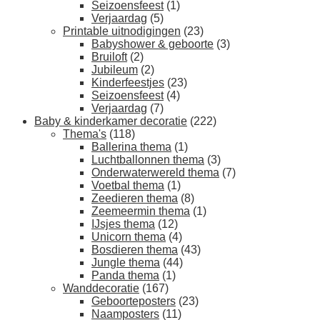
Seizoensfeest
(1)
Verjaardag
(5)
Printable uitnodigingen
(23)
Babyshower & geboorte
(3)
Bruiloft
(2)
Jubileum
(2)
Kinderfeestjes
(23)
Seizoensfeest
(4)
Verjaardag
(7)
Baby & kinderkamer decoratie
(222)
Thema's
(118)
Ballerina thema
(1)
Luchtballonnen thema
(3)
Onderwaterwereld thema
(7)
Voetbal thema
(1)
Zeedieren thema
(8)
Zeemeermin thema
(1)
IJsjes thema
(12)
Unicorn thema
(4)
Bosdieren thema
(43)
Jungle thema
(44)
Panda thema
(1)
Wanddecoratie
(167)
Geboorteposters
(23)
Naamposters
(11)