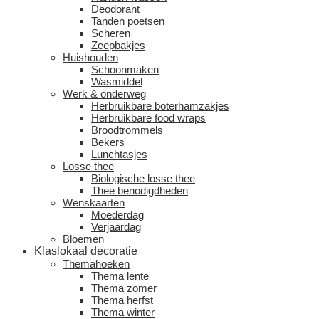
Deodorant
Tanden poetsen
Scheren
Zeepbakjes
Huishouden
Schoonmaken
Wasmiddel
Werk & onderweg
Herbruikbare boterhamzakjes
Herbruikbare food wraps
Broodtrommels
Bekers
Lunchtasjes
Losse thee
Biologische losse thee
Thee benodigdheden
Wenskaarten
Moederdag
Verjaardag
Bloemen
Klaslokaal decoratie
Themahoeken
Thema lente
Thema zomer
Thema herfst
Thema winter