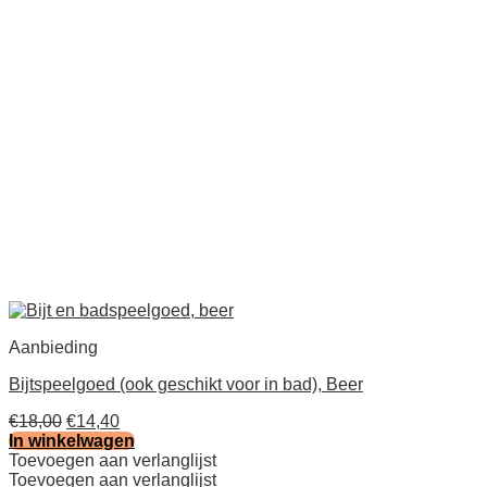
Aanbieding
Bijtspeelgoed (ook geschikt voor in bad), Beer
Oorspronkelijke
Huidige
€
18,00
€
14,40
prijs
prijs
In winkelwagen
was:
is:
Toevoegen aan verlanglijst
€18,00.
€14,40.
Toevoegen aan verlanglijst