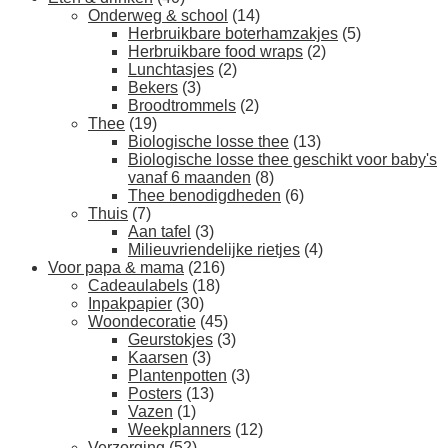
Onderweg & school
(14)
Herbruikbare boterhamzakjes
(5)
Herbruikbare food wraps
(2)
Lunchtasjes
(2)
Bekers
(3)
Broodtrommels
(2)
Thee
(19)
Biologische losse thee
(13)
Biologische losse thee geschikt voor baby's
vanaf 6 maanden
(8)
Thee benodigdheden
(6)
Thuis
(7)
Aan tafel
(3)
Milieuvriendelijke rietjes
(4)
Voor papa & mama
(216)
Cadeaulabels
(18)
Inpakpapier
(30)
Woondecoratie
(45)
Geurstokjes
(3)
Kaarsen
(3)
Plantenpotten
(3)
Posters
(13)
Vazen
(1)
Weekplanners
(12)
Verzorging
(52)