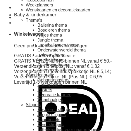
Weekplanners
Wenskaarten en decoratiekaarten
Baby & kinderkamer
Thema’s
Ballerina thema
Bosdieren thema
Winkelwagen
IJsjes thema
Jungle thema
Luchtballonnen thema
Geen producten in de winkelwagen.
Onderwaterwereld thema
Unicorn thema
GRATIS cadeau inpakservice
Voetbal thema
GRATIS VERZENDING binnen NL vanaf € 50,-
Zeedieren thema
Verzendkosten Briefpost NL: vanaf € 1,32
Zeemeermin thema
Verzendkosten Brievenbus pakketje NL € 5,14;
Wanddecoratie
Verzendkosten Pakket NL (PostNL): € 6,95
Geboorteposters
Levertijd 1-3 werkdagen binnen NL
Naamposters
Posters
Decoratie kaarten
Wandhaakjes
Slingers
Bosdieren slingers
Jungle slingers
Kaartensets
Kerst slingers
Letterkaartjes voor naamslingers