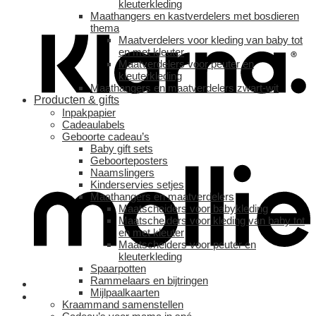
kleuterkleding
Maathangers en kastverdelers met bosdieren
thema
Maatverdelers voor kleding van baby tot
en met kleuter
Maatverdelers voor peuter en
kleuterkleding
Maathangers en maatverdelers zwart-wit
Producten & gifts
Inpakpapier
Cadeaulabels
Geboorte cadeau’s
Baby gift sets
Geboorteposters
Naamslingers
Kinderservies setjes
Maathangers en maatverdelers
Maatscheiders voor babykleding
Maatscheiders voor kleding van baby tot
en met kleuter
Maatscheiders voor peuter en
kleuterkleding
Spaarpotten
Rammelaars en bijtringen
Mijlpaalkaarten
Kraammand samenstellen