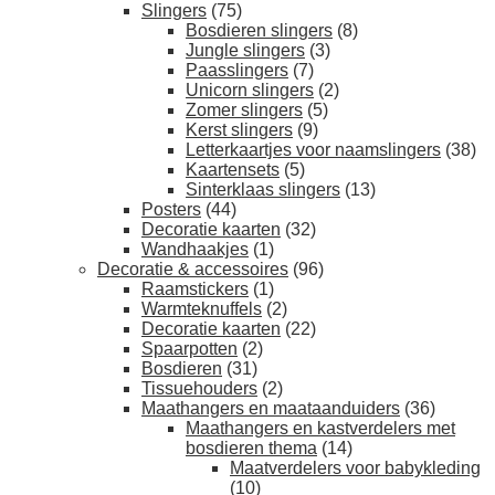
Slingers
(75)
Bosdieren slingers
(8)
Jungle slingers
(3)
Paasslingers
(7)
Unicorn slingers
(2)
Zomer slingers
(5)
Kerst slingers
(9)
Letterkaartjes voor naamslingers
(38)
Kaartensets
(5)
Sinterklaas slingers
(13)
Posters
(44)
Decoratie kaarten
(32)
Wandhaakjes
(1)
Decoratie & accessoires
(96)
Raamstickers
(1)
Warmteknuffels
(2)
Decoratie kaarten
(22)
Spaarpotten
(2)
Bosdieren
(31)
Tissuehouders
(2)
Maathangers en maataanduiders
(36)
Maathangers en kastverdelers met
bosdieren thema
(14)
Maatverdelers voor babykleding
(10)