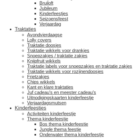
Bruiloft
Jubileum
Kinderfeestjes
Seizoensfeest
Verjaardag
Traktaties
Avondvierdaagse
Lolly covers
Traktatie doosjes
Traktatie wikkels voor drankjes
Snoepzakjes / traktatie zakjes
Knijpfruit wikkels
Traktatie labels voor snoepzakjes en traktatie zakjes
Traktatie wikkels voor rozijnendoosjes
Frietzakjes
Chips wikkels
Kant en klare traktaties
Juf cadeau’s en meester cadeau’s
Uitnodigingskaarten kinderfeestje
Verjaardagsmutsen
Kinderfeestjes
Activiteiten kinderfeestje
Thema kinderfeestje
Bos thema kinderfeestje
Jungle thema feestje
Onderwater thema kinderfeestje