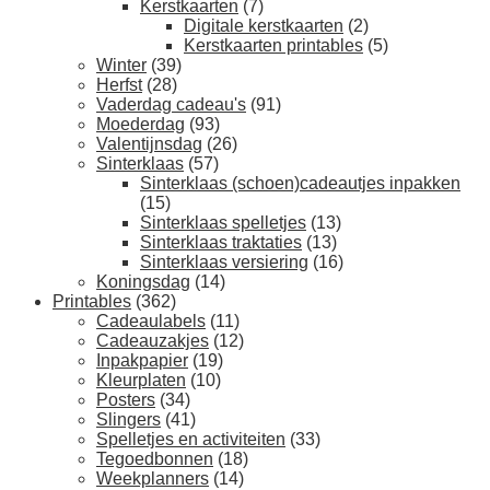
Kerstkaarten
(7)
Digitale kerstkaarten
(2)
Kerstkaarten printables
(5)
Winter
(39)
Herfst
(28)
Vaderdag cadeau's
(91)
Moederdag
(93)
Valentijnsdag
(26)
Sinterklaas
(57)
Sinterklaas (schoen)cadeautjes inpakken
(15)
Sinterklaas spelletjes
(13)
Sinterklaas traktaties
(13)
Sinterklaas versiering
(16)
Koningsdag
(14)
Printables
(362)
Cadeaulabels
(11)
Cadeauzakjes
(12)
Inpakpapier
(19)
Kleurplaten
(10)
Posters
(34)
Slingers
(41)
Spelletjes en activiteiten
(33)
Tegoedbonnen
(18)
Weekplanners
(14)