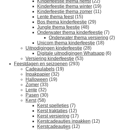
Kinderfeestje thema herfst
(22)
Kinderfeestje thema winter
(19)
Kinderfeestje thema zomer
(11)
Lente thema feest
(15)
Bos thema kinderfeestje
(29)
Jungle thema feestje
(48)
Onderwater thema kinderfeestje
(7)
Onderwater thema versiering
(2)
Unicorn thema kinderfeestje
(18)
Uitnodigingen kinderfeestje
(28)
Digitale uitnodigingen Whatsapp
(6)
Versiering kinderfeestje
(53)
Feestdagen en seizoenen
(293)
Cadeaulabels
(19)
Inpakpapier
(32)
Halloween
(19)
Zomer
(33)
Lente
(32)
Pasen
(30)
Kerst
(58)
Kerst spelletjes
(7)
Kerst traktaties
(12)
Kerst versiering
(17)
Kerstcadeautjes inpakken
(12)
Kerstcadeautjes
(12)