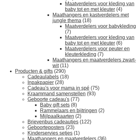
Maatverdelers voor kleding van
baby tot en met kleuter
(4)
Maathangers en kastverdelers met
jungle thema
(18)
Maatverdelers voor babykleding
(7)
Maatverdelers voor kleding van
baby tot en met kleuter
(6)
Maatverdelers voor peuter en
kleuterkleding
(7)
Maathangers en maatverdelers zwart-
wit
(11)
Producten & gifts
(290)
Cadeaulabels
(18)
Inpakpapier
(28)
Cadeau's voor mama in spé
(75)
Kraammand samenstellen
(93)
Geboorte cadeau's
(77)
Baby gift sets
(8)
Rammelaars en bijtringen
(2)
Mijlpaalkaarten
(2)
Brievenbus cadeautjes
(122)
Geboorteposters
(23)
Kinderservies setjes
(1)
Maathangers en maatverdelers
(36)