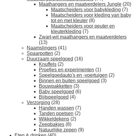
Maathangers en maatverdelers Jungle
(20)
Maatscheiders voor babykleding
(7)
Maatscheiders voor kleding van baby
tot en met kleuter
(8)
Maatscheiders voor peuter en
kleuterkleding
(7)
Zwart-wit maathangers en maatverdelers
(13)
Naamslingers
(41)
Spaarpotten
(2)
Duurzaam speelgoed
(16)
Knuffels
(2)
Proefjes en experimenten
(1)
Speelgoedauto's en -voertuigen
(2)
Binnen en buiten speelgoed
(3)
Bouwpakketten
(3)
Baby speelgoed
(6)
Bijtspeelgoed
(4)
Verzorging
(28)
Handen wassen
(7)
Tanden poetsen
(2)
Wikkeldekens
(2)
Zeepbakjes
(8)
Natuurlijke zepen
(9)
Eten & drinken
(40)