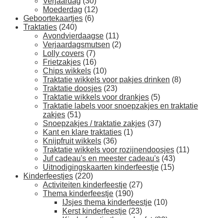
Verjaardag
(30)
Moederdag
(12)
Geboortekaartjes
(6)
Traktaties
(240)
Avondvierdaagse
(11)
Verjaardagsmutsen
(2)
Lolly covers
(7)
Frietzakjes
(16)
Chips wikkels
(10)
Traktatie wikkels voor pakjes drinken
(8)
Traktatie doosjes
(23)
Traktatie wikkels voor drankjes
(5)
Traktatie labels voor snoepzakjes en traktatie
zakjes
(51)
Snoepzakjes / traktatie zakjes
(37)
Kant en klare traktaties
(1)
Knijpfruit wikkels
(36)
Traktatie wikkels voor rozijnendoosjes
(11)
Juf cadeau's en meester cadeau's
(43)
Uitnodigingskaarten kinderfeestje
(15)
Kinderfeestjes
(220)
Activiteiten kinderfeestje
(27)
Thema kinderfeestje
(190)
IJsjes thema kinderfeestje
(10)
Kerst kinderfeestje
(23)