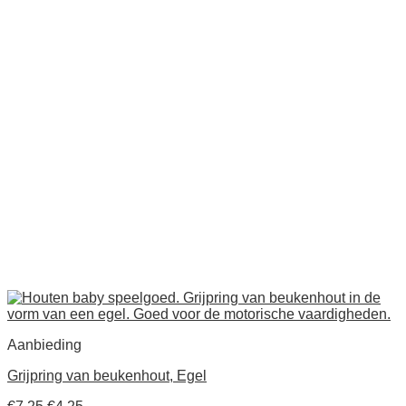
Aanbieding
Grijpring van beukenhout, Egel
Oorspronkelijke
Huidige