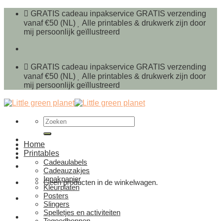
Ga
GRATIS cadeau inpakservice
GRATIS verzending
naar
vanaf €50 (NL)
Alle printables & drukwerk zijn door
inhoud
mij persoonlijk geïllustreerd
GRATIS cadeau inpakservice
GRATIS verzending
vanaf €50 (NL)
Alle printables & drukwerk zijn door
mij persoonlijk geïllustreerd
Zoeken
naar:
Home
Printables
Cadeaulabels
Cadeauzakjes
Inpakpapier
Geen producten in de winkelwagen.
Kleurplaten
Posters
Slingers
Spelletjes en activiteiten
Tegoedbonnen