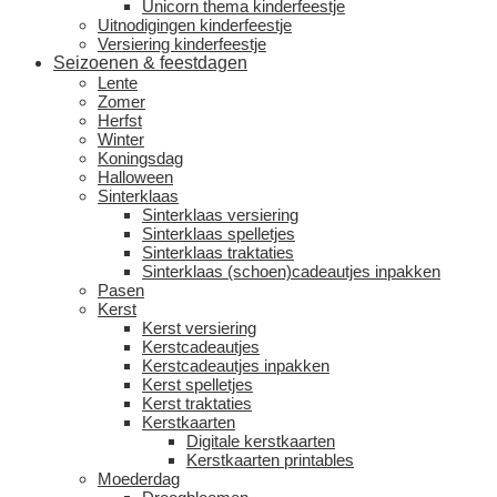
Unicorn thema kinderfeestje
Uitnodigingen kinderfeestje
Versiering kinderfeestje
Seizoenen & feestdagen
Lente
Zomer
Herfst
Winter
Koningsdag
Halloween
Sinterklaas
Sinterklaas versiering
Sinterklaas spelletjes
Sinterklaas traktaties
Sinterklaas (schoen)cadeautjes inpakken
Pasen
Kerst
Kerst versiering
Kerstcadeautjes
Kerstcadeautjes inpakken
Kerst spelletjes
Kerst traktaties
Kerstkaarten
Digitale kerstkaarten
Kerstkaarten printables
Moederdag