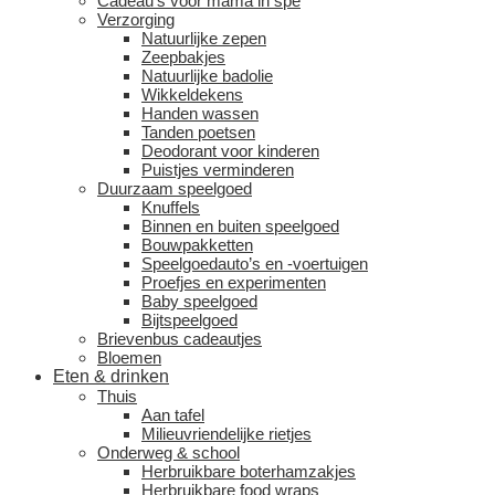
Cadeau’s voor mama in spé
Verzorging
Natuurlijke zepen
Zeepbakjes
Natuurlijke badolie
Wikkeldekens
Handen wassen
Tanden poetsen
Deodorant voor kinderen
Puistjes verminderen
Duurzaam speelgoed
Knuffels
Binnen en buiten speelgoed
Bouwpakketten
Speelgoedauto’s en -voertuigen
Proefjes en experimenten
Baby speelgoed
Bijtspeelgoed
Brievenbus cadeautjes
Bloemen
Eten & drinken
Thuis
Aan tafel
Milieuvriendelijke rietjes
Onderweg & school
Herbruikbare boterhamzakjes
Herbruikbare food wraps