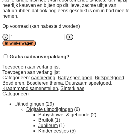
was:
is:
heerlijk kauwen en bijten op dit lieve, zachte uiltje van
€18,00.
€14,40.
natuurrubber, dat ook nog eens geschikt is om in bad mee te
nemen.
Op voorraad (kan nabesteld worden)
Bijtspeelgoed
(ook
In winkelwagen
geschikt
voor
Gratis cadeauverpakking?
in
bad),
Toevoegen aan verlanglijst
Uil
Toevoegen aan verlanglijst
aantal
Categorieën:
Aanbieding
,
Baby speelgoed
,
Bijtspeelgoed
,
Bosdieren
,
Bosdieren thema
,
Duurzaam speelgoed
,
Kraammand samenstellen
,
Sinterklaas
Categorieën
Uitnodigingen
(29)
Digitale uitnodigingen
(6)
Babyshower & geboorte
(2)
Bruiloft
(1)
Jubileum
(1)
Kinderfeestjes
(5)