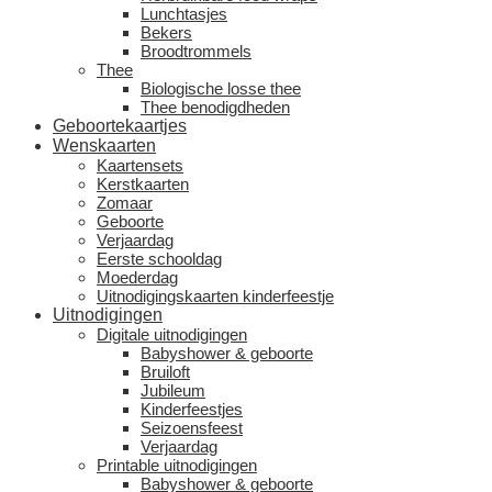
Lunchtasjes
Bekers
Broodtrommels
Thee
Biologische losse thee
Thee benodigdheden
Geboortekaartjes
Wenskaarten
Kaartensets
Kerstkaarten
Zomaar
Geboorte
Verjaardag
Eerste schooldag
Moederdag
Uitnodigingskaarten kinderfeestje
Uitnodigingen
Digitale uitnodigingen
Babyshower & geboorte
Bruiloft
Jubileum
Kinderfeestjes
Seizoensfeest
Verjaardag
Printable uitnodigingen
Babyshower & geboorte