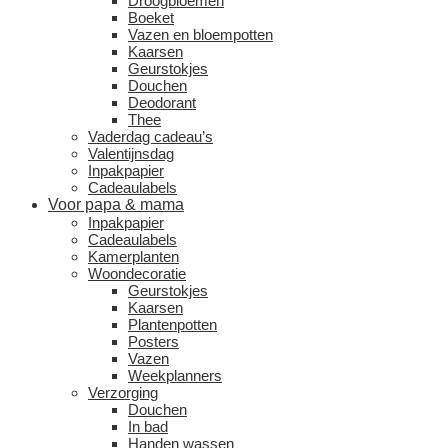
Droogbloemen
Boeket
Vazen en bloempotten
Kaarsen
Geurstokjes
Douchen
Deodorant
Thee
Vaderdag cadeau’s
Valentijnsdag
Inpakpapier
Cadeaulabels
Voor papa & mama
Inpakpapier
Cadeaulabels
Kamerplanten
Woondecoratie
Geurstokjes
Kaarsen
Plantenpotten
Posters
Vazen
Weekplanners
Verzorging
Douchen
In bad
Handen wassen